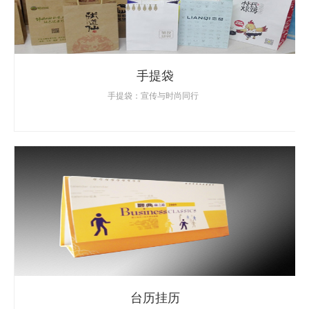
手提袋
手提袋：宣传与时尚同行
台历挂历