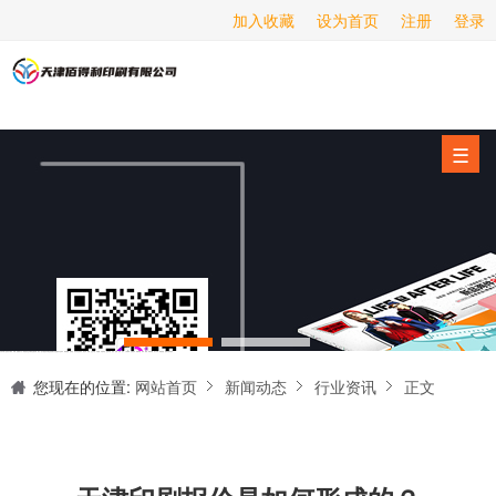
加入收藏
设为首页
注册
登录
画册印刷
海报印刷
服务项目
☰
经营范围
设备展示
新闻动态
关于我们
天津印刷厂是集设计制作、印刷、后期加工为一体的的专业印刷综合服务商。我们一直严格把好印刷品的质量关,为您提供产品样本、精美画册、包装盒、书刊杂志,说明书、报价单、海报、企业年报、手提袋、封套单页、宣传单页、折页、信纸、信封、名片、入(出)库单、无碳复写、表格单据、纸杯、喷绘、商场布展、拱门气球、桁架租赁、超薄灯箱等服务。
联系我们
您现在的位置:
网站首页
新闻动态
行业资讯
正文