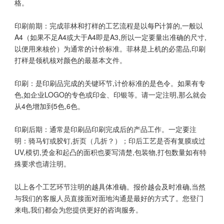
格。
印刷前期：完成菲林和打样的工艺流程是以每P计算的,一般以
A4（如果不足A4或大于A4即是A3,所以一定要量出准确的尺寸,
以便用来核价）为通常的计价标准。菲林是上机的必需品,印刷
打样是领机核对颜色的最基本文件。
印刷：是印刷品完成的关键环节,计价标准的是色令。如果有专
色,如企业LOGO的专色或印金、印银等。请一定注明,那么就会
从4色增加到5色,6色。
印刷后期：通常是印刷品印刷完成后的产品工作。一定要注
明：骑马钉或胶钉,折页（几折？）；印后工艺是否有复膜或过
UV,模切,烫金和起凸的面积也要写清楚,包装物,打包数量如有特
殊要求也请注明。
以上各个工艺环节注明的越具体准确。报价越会及时准确,当然
与我们的客服人员直接面对面地沟通是最好的方式了。您登门
来电,我们都会为您提供更好的咨询服务。