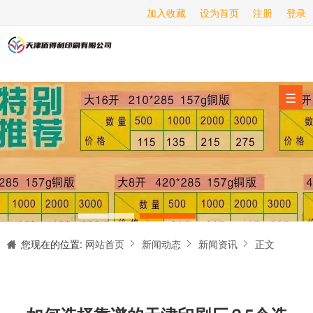
加入收藏
设为首页
注册
登录
画册印刷
海报印刷
服务项目
☰
经营范围
设备展示
新闻动态
关于我们
天津印刷厂是集设计制作、印刷、后期加工为一体的的专业印刷综合服务商。我们一直严格把好印刷品的质量关,为您提供产品样本、精美画册、包装盒、书刊杂志,说明书、报价单、海报、企业年报、手提袋、封套单页、宣传单页、折页、信纸、信封、名片、入(出)库单、无碳复写、表格单据、纸杯、喷绘、商场布展、拱门气球、桁架租赁、超薄灯箱等服务。
联系我们
您现在的位置:
网站首页
新闻动态
新闻资讯
正文