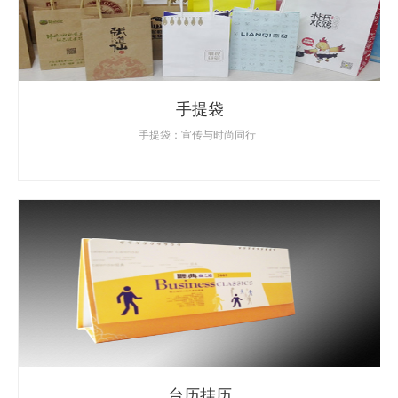
手提袋
手提袋：宣传与时尚同行
台历挂历