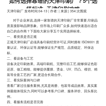
如何选择靠谱的天津印刷厂？5个选
择标准_天津印刷攻略
天津印刷厂
发布时间:04-13 | 作者: | 来源:| 354:次围观
对于企业来说,选择一家靠谱的天津印刷厂非常重要,印刷品
质直接影响品牌形象。但市场上印刷厂众多,如何快速选出适合
自己的合作商？下面给大家分享五个实用选择标准。
一、看资质是否正规
正规天津印刷厂必须具备印刷经营许可证,同时拥有 ISO9001 质
量认证、环保认证等,能够保证生产规范、品质稳定、环保达
标。
二、看设备与工艺
设备决定印刷效果。高端印刷机、完整印后工艺,能够保证色彩
还原、做工精细。能够提供覆膜、烫金、UV、凹凸、模切、精
装等全套工艺的厂家,更适合长期合作。
三、看实际案例与口碑
查看厂家过往服务案例,尤其是画册、包装等成品效果。真实案
例最能体现实力,同时可以参考客户口碑、服务评价、回头客比
例。
四、看服务流程是否完善