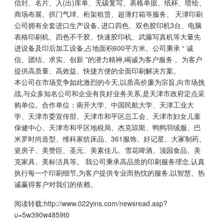
信封、名片、入(出)库单、无碳复写、表格单据、纸杯、喷绘、
商场布展、拱门气球、桁架租赁、超薄灯箱等服务。 天津印刷
公司拥有全套进口生产设备, 进口四色、双色胶印机3台、电脑
表格印刷机、四色不干胶、快速胶印机、武藤写真机等大量先
进设备及印后加工设备,占地面积600平方米。公司秉承 “ 诚
信、团结、求实、创新 ”的潜力精神,竭诚为客户服务 。为客户
提供高质量、高效益、快捷方便的全面印刷解决方案。
本公司在市场竞争如此激烈的今天,以质高价廉为宗旨,向市场挑
战,与众多知名公司和企业有良好业务关系,是天津市政府定点采
购单位。合作单位：南开大学、中国民航大学、天津工业大
学、天津市委宣传部、天津市和平区总工会、天津市妇女儿童
保健中心、天津市和平区地税局、杰克琼斯、鸭鸭羽绒服、巴
米罗时尚造型、维科家纺床品、361服饰、好记星、大冢制药、
瓷房子、美赞臣、圣元、美素佳儿、雪花啤酒、顶园食品、美
克家具、美标洁具等。 我公司秉承高品质的印刷服务理念,认真
执行每一个印刷细节,为客户提供专业而热忱的服务,以智慧、热
诚赢得客户对我们的依赖。
阅读转载:
http://www.022yins.com/newsread.asp?
u=5w390w4859t0