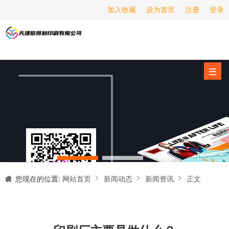
加入收藏
设为首页
注册
登录
画册印刷
海报印刷
服务项目
☰
经营范围
设备展示
新闻动态
关于我们
天津印刷厂是集设计制作、印刷、后期加工为一体的的专业印刷综合服务商。我们一直严格把好印刷品的质量关,为您提供产品样本、精美画册、包装盒、书刊杂志,说明书、报价单、海报、企业年报、手提袋、封套单页、宣传单页、折页、信纸、信封、名片、入(出)库单、无碳复写、表格单据、纸杯、喷绘、商场布展、拱门气球、桁架租赁、超薄灯箱等服务。
联系我们
您现在的位置:
网站首页
新闻动态
新闻资讯
正文