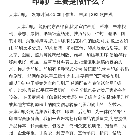
印刷厂主要是做什么？
天津印刷厂
发布时间:05-08 | 作者: | 来源:| 293:次围观
天津印刷厂
能做的东西很多,比如宣传画册、样本、书本报
刊、杂志、票据、纸箱纸盒纸兜、挂历台历、信封、卷纸、图
书印刷、海报印刷等,总之印刷制品在我们的随处可见,也正因如
此,印刷技术交流、印刷招聘、印刷宣传、印刷展会活动等。 将
文字、图画、照片等原稿经制版、施墨、加压等工序,使油墨转
移到纸张、织品、皮革等材料表面上,批量复制原稿内容的技
术。称之为印刷。印刷有多种形式分为:传统胶印,丝网印刷,数码
印刷等。 丝网印刷以手工操作为主,主要用于PET标签印刷。一
般以印制电子标签为主的印刷厂,普遍配备有卷筒纸丝网印刷
机。此外,卷筒纸平压平模切机、小分切机也是这类厂家必备的
设备。 在国家标准《印刷技术术语》中,印刷的定义是:使用印版
或其他方式将原稿上的图文信息转移到承印物上的工艺技术。
天津印刷公司是集设计制作、印刷、后期加工为一体的的专业
印刷综合服务商。我们一直严格把好印刷品的质量关,为您提供
产品样本、精美画册、包装盒、书刊杂志,说明书、报价单、海
报、企业年报、手提袋、封套单页、宣传单页、折页、信纸、