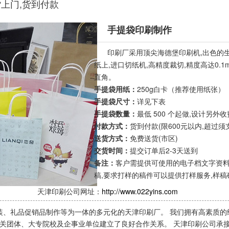
货上门,货到付款
手提袋印刷制作
印刷厂
采用顶尖海德堡印刷机,出色的
纸上,进口切纸机,高精度裁切,精度高达0.
直角。
手提袋用纸：
250g白卡（推荐使用纸张）
手提袋尺寸：
详见下表
手提袋数量：
最低 500 个起做,设计另外收
付款方式：
货到付款(限600元以内,超过
送货方式：
免费送货(市区)
交货时间：
提交订单后2-3天送到
备注：
客户需提供可使用的电子档文字资料
稿,要求打样的稿件可以提供打样服务,样
天津印刷公司网址：
http://www.022yins.com
装、礼品促销品制作等为一体的多元化的天津印刷厂。 我们拥有高素质的
机关团体、大专院校及企事业单位建立了良好合作关系。 天津印刷公司承接