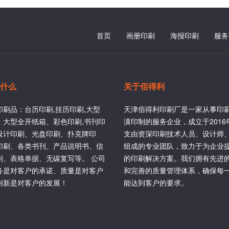
首页
画册印刷
海报印刷
服务
什么
关于佰得利
印刷品：台历印刷,挂历印刷,大型
天津佰得利印刷厂是一家从事印
、大型全开纸箱、彩色印刷,书刊印
潢印制的服务企业，成立于201
设计印刷、光盘印刷、扑克牌印
支由资深印刷技术人员、设计师
印刷、各类书刊、产品说明书、信
组成的专业团队，致力于为企业
刷、表格单据、无碳复写等。 公司
的印刷解决方案。我们拥有先进
务是对客户的承诺、质量是对客户
和完善的质量管理体系，确保每
创新是对客户的发展！
能达到客户的要求。