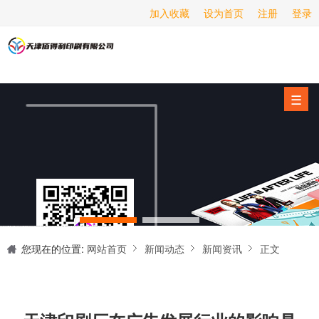
加入收藏
设为首页
注册
登录
画册印刷
海报印刷
服务项目
☰
经营范围
设备展示
新闻动态
关于我们
天津印刷厂是集设计制作、印刷、后期加工为一体的的专业印刷综合服务商。我们一直严格把好印刷品的质量关,为您提供产品样本、精美画册、包装盒、书刊杂志,说明书、报价单、海报、企业年报、手提袋、封套单页、宣传单页、折页、信纸、信封、名片、入(出)库单、无碳复写、表格单据、纸杯、喷绘、商场布展、拱门气球、桁架租赁、超薄灯箱等服务。
联系我们
您现在的位置:
网站首页
新闻动态
新闻资讯
正文