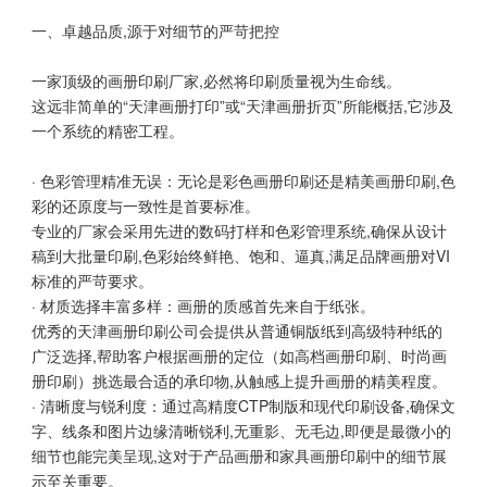
一、卓越品质,源于对细节的严苛把控
一家顶级的画册印刷厂家,必然将印刷质量视为生命线。
这远非简单的“天津画册打印”或“天津画册折页”所能概括,它涉及
一个系统的精密工程。
· 色彩管理精准无误：无论是彩色画册印刷还是精美画册印刷,色
彩的还原度与一致性是首要标准。
专业的厂家会采用先进的数码打样和色彩管理系统,确保从设计
稿到大批量印刷,色彩始终鲜艳、饱和、逼真,满足品牌画册对VI
标准的严苛要求。
· 材质选择丰富多样：画册的质感首先来自于纸张。
优秀的天津画册印刷公司会提供从普通铜版纸到高级特种纸的
广泛选择,帮助客户根据画册的定位（如高档画册印刷、时尚画
册印刷）挑选最合适的承印物,从触感上提升画册的精美程度。
· 清晰度与锐利度：通过高精度CTP制版和现代印刷设备,确保文
字、线条和图片边缘清晰锐利,无重影、无毛边,即便是最微小的
细节也能完美呈现,这对于产品画册和家具画册印刷中的细节展
示至关重要。