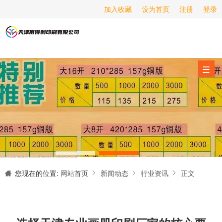
加入收藏
设为首页
注册
登录
画册印刷
海报印刷
服务项目
☰
经营范围
设备展示
新闻动态
关于我们
天津印刷厂是集设计制作、印刷、后期加工为一体的的专业印刷综合服务商。我们一直严格把好印刷品的质量关,为您提供产品样本、精美画册、包装盒、书刊杂志,说明书、报价单、海报、企业年报、手提袋、封套单页、宣传单页、折页、信纸、信封、名片、入(出)库单、无碳复写、表格单据、纸杯、喷绘、商场布展、拱门气球、桁架租赁、超薄灯箱等服务。
联系我们
您现在的位置:
网站首页
新闻动态
行业资讯
正文