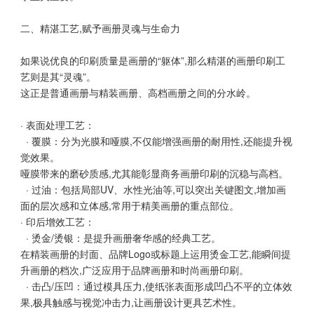
二、精湛工艺,赋予画册灵魂与生命力
如果说优良的印刷质量是画册的“躯体”,那么精湛的画册印刷工
艺则是其“灵魂”。
这正是普通画册与精装画册、高档画册之间的分水岭。
· 表面处理工艺：
· 覆膜：分为光膜和哑膜,不仅能增强画册的耐用性,还能提升视
觉效果。
哑膜带来的磨砂质感,尤其能彰显商务画册印刷的沉稳与高档。
· 过油：包括局部UV、水性光油等,可以突出关键图文,增加画
面的层次感和立体感,常用于精美画册的重点部位。
· 印后增效工艺：
· 烫金/烫银：是提升画册奢华感的经典工艺。
在精装画册的封面、品牌Logo或标题上运用烫金工艺,能瞬间提
升画册的档次,广泛应用于品牌画册和时尚画册印刷。
· 击凸/压凹：通过模具压力,使纸张表面形成凹凸不平的立体效
果,极具触感与视觉冲击力,让画册设计更具艺术性。