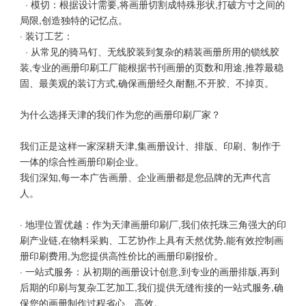
· 模切：根据设计需要,将画册切割成特殊形状,打破方寸之间的
局限,创造独特的记忆点。
· 装订工艺：
· 从常见的骑马钉、无线胶装到复杂的精装画册所用的锁线胶
装,专业的画册印刷工厂能根据书刊画册的页数和用途,推荐最稳
固、最美观的装订方式,确保画册经久耐翻,不开胶、不掉页。
为什么选择天津的我们作为您的画册印刷厂家？
我们正是这样一家深耕天津,集画册设计、排版、印刷、制作于
一体的综合性画册印刷企业。
我们深知,每一本广告画册、企业画册都是您品牌的无声代言
人。
· 地理位置优越：作为天津画册印刷厂,我们依托珠三角强大的印
刷产业链,在物料采购、工艺协作上具有天然优势,能有效控制画
册印刷费用,为您提供高性价比的画册印刷报价。
· 一站式服务：从初期的画册设计创意,到专业的画册排版,再到
后期的印刷与复杂工艺加工,我们提供无缝衔接的一站式服务,确
保您的画册制作过程省心、高效。