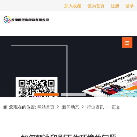
加入收藏
设为首页
注册
登录
画册印刷
海报印刷
服务项目
☰
经营范围
设备展示
新闻动态
关于我们
天津印刷厂是集设计制作、印刷、后期加工为一体的的专业印刷综合服务商。我们一直严格把好印刷品的质量关,为您提供产品样本、精美画册、包装盒、书刊杂志,说明书、报价单、海报、企业年报、手提袋、封套单页、宣传单页、折页、信纸、信封、名片、入(出)库单、无碳复写、表格单据、纸杯、喷绘、商场布展、拱门气球、桁架租赁、超薄灯箱等服务。
联系我们
您现在的位置:
网站首页
新闻动态
行业资讯
正文