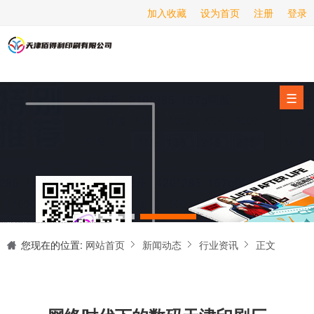
加入收藏
设为首页
注册
登录
画册印刷
海报印刷
服务项目
☰
经营范围
设备展示
新闻动态
关于我们
天津印刷厂是集设计制作、印刷、后期加工为一体的的专业印刷综合服务商。我们一直严格把好印刷品的质量关,为您提供产品样本、精美画册、包装盒、书刊杂志,说明书、报价单、海报、企业年报、手提袋、封套单页、宣传单页、折页、信纸、信封、名片、入(出)库单、无碳复写、表格单据、纸杯、喷绘、商场布展、拱门气球、桁架租赁、超薄灯箱等服务。
联系我们
您现在的位置:
网站首页
新闻动态
行业资讯
正文