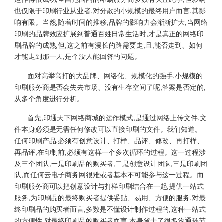
也仅限于印刷行业从业者,对分散的小规模的最终用户而言,其影
响有限。当然,随着时间的推移,品牌的影响力会渐渐扩大,当网络
印刷的品牌效应扩展到普通百姓日常生活时,才是真正的网络印
刷品牌的成熟,但,这之前有漫长的路需要走,且,能否走到、如何
才能走到那一天,是个没人能回答的问题。
面对高举高打的大品牌、网络化、规模化的强手,小规模的
印刷服务商是否会失去市场、没有生存空间了呢,答案是否定的,
从多个角度进行分析。
首先,印通天下网络商城的运作模式,是通过网络上传文件,文
件本身必须是无需任何修改可以直接印刷的文件。我们知道。
任何印刷产品,必须有创意设计、打样、品评、修改、再打样、
再品评,在印制前,必须有这样一个多次循环的过程。这一过程涉
及三个团队,一是印刷品的购买者,二是创意设计团队,三是印刷团
队,而任何云电子商务网很难或者基本不可能参与这一过程。而
印刷服务商可以把创意设计与打样印刷结合在一起,提供一站式
服务,为印刷品的最终购买者提供妥贴、易用、方便的服务,对最
终印刷品的购买者而言,多数是不懂设计制作过程的,这种一站式
的方便性,对最终印刷品的购买者而言,本身省去了很多沟通环节