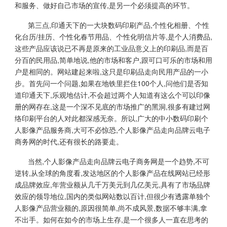
和服务、做好自己市场的宣传,是另一个必须提高的环节。
第三点,印通天下的一大块数码印刷产品,个性化相册、个性
化台历/挂历、个性化春节用品、个性化明信片等,是个人消费品,
这些产品应该说已不再是原来的工业品意义上的印刷品,而是百
分百的民用品,简单地说,他的市场和客户,跟可口可乐的市场和用
户是相同的。网站建起来啦,这只是印刷品走向民用产品的一小
步。首先问一个问题,如果在地铁里拦住100个人,问他们是否知
道印通天下,乐观地估计,不会超过两个人知道有这么个可以印像
册的网存在,这是一个深不见底的市场推广的黑洞,很多有建过网
络印刷平台的人对此都深感无奈。所以,广大的中小数码印刷个
人影像产品服务商,大可不必惊恐,个人影像产品走向品牌云电子
商务网的时代,还有很长的路要走。
当然,个人影像产品走向品牌云电子商务网是一个趋势,不可
逆转,从全球的角度看,发达地区的个人影像产品在线网站已经形
成品牌效应,年营业额从几千万美元到几亿美元,具有了市场品牌
效应的领导地位,国内的类似网站数以百计,但很少有透露单独个
人影像产品营业额的,原因很简单,尚不成风景,数据不够丰满,拿
不出手。如何在如今的市场上生存,是一个很多人一直在思考的