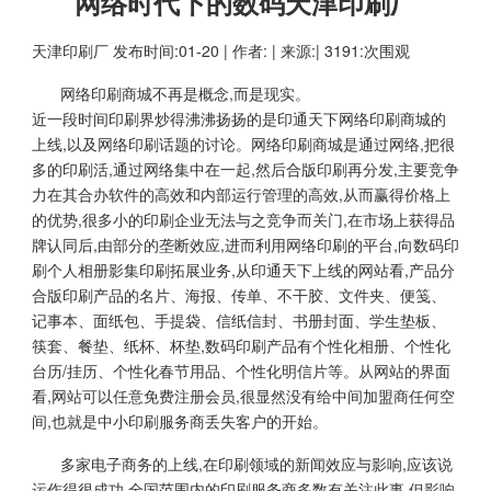
网络时代下的数码天津印刷厂
天津印刷厂
发布时间:01-20 | 作者: | 来源:| 3191:次围观
网络印刷商城不再是概念,而是现实。
近一段时间印刷界炒得沸沸扬扬的是印通天下网络印刷商城的
上线,以及网络印刷话题的讨论。网络印刷商城是通过网络,把很
多的印刷活,通过网络集中在一起,然后合版印刷再分发,主要竞争
力在其合办软件的高效和内部运行管理的高效,从而赢得价格上
的优势,很多小的印刷企业无法与之竞争而关门,在市场上获得品
牌认同后,由部分的垄断效应,进而利用网络印刷的平台,向数码印
刷个人相册影集印刷拓展业务,从印通天下上线的网站看,产品分
合版印刷产品的名片、海报、传单、不干胶、文件夹、便笺、
记事本、面纸包、手提袋、信纸信封、书册封面、学生垫板、
筷套、餐垫、纸杯、杯垫,数码印刷产品有个性化相册、个性化
台历/挂历、个性化春节用品、个性化明信片等。从网站的界面
看,网站可以任意免费注册会员,很显然没有给中间加盟商任何空
间,也就是中小印刷服务商丢失客户的开始。
多家电子商务的上线,在印刷领域的新闻效应与影响,应该说
运作得很成功,全国范围内的印刷服务商多数有关注此事,但影响