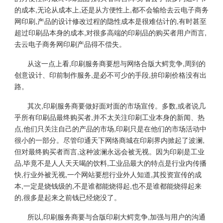
的成本,无论从成本上,还是从方便性上,都不会输给去云电子商务
网印刷,产品的设计修改过程的隐性成本是很难估计的,有时甚至
超过印刷品本身的成本,对很多高端的印刷品的购买者用户而言,
去云电子商务网印刷产品得不偿失。
从这一点上看,印刷服务商要想与网络合版大鳄竞争,周到的
创意设计、印前制作服务,是必不可少的手段,拚印刷价格没有出
路。
其次,印刷服务商要做好面对面的市场宣传。多数,或者说几
乎所有印刷品最终购买者,并不太关注印刷工业本身的新闻、热
点,他们只关注自己的产品的市场,印刷只是在他们的市场活动中
很小的一部分。尽管印通天下网络商城在印刷界内掀起了波澜,
但对最终购买者而言,这种波澜永远会被无视。因为印刷是工业
品,毕竟不是人人天天喝的饮料,工业品最大的特点是行业内传播
快,行业外被无视,一个网站要想行业外人知道,其投资宣传的成
本,一定是烧钱级的,不是谁都能烧得起,也不是谁都能烧得起来
的,很多是起来之前钱已经烧没了。
所以,印刷服务商要与合版印刷大鳄竞争,加强与用户的沟通