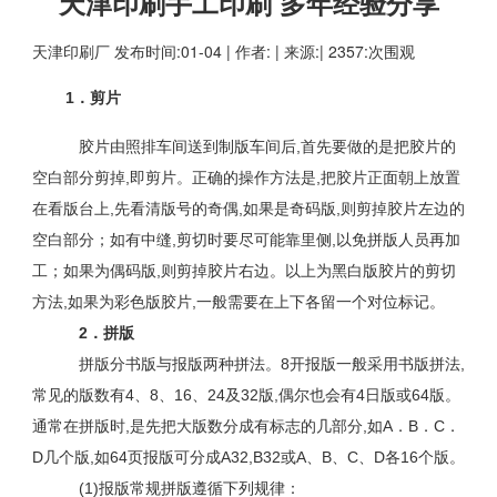
天津印刷手工印刷 多年经验分享
天津印刷厂
发布时间:01-04 | 作者: | 来源:| 2357:次围观
1．剪片
胶片由照排车间送到制版车间后,首先要做的是把胶片的
空白部分剪掉,即剪片。正确的操作方法是,把胶片正面朝上放置
在看版台上,先看清版号的奇偶,如果是奇码版,则剪掉胶片左边的
空白部分；如有中缝,剪切时要尽可能靠里侧,以免拼版人员再加
工；如果为偶码版,则剪掉胶片右边。以上为黑白版胶片的剪切
方法,如果为彩色版胶片,一般需要在上下各留一个对位标记。
2．拼版
拼版分书版与报版两种拼法。8开报版一般采用书版拼法,
常见的版数有4、8、16、24及32版,偶尔也会有4日版或64版。
通常在拼版时,是先把大版数分成有标志的几部分,如A．B．C．
D几个版,如64页报版可分成A32,B32或A、B、C、D各16个版。
(1)报版常规拼版遵循下列规律：