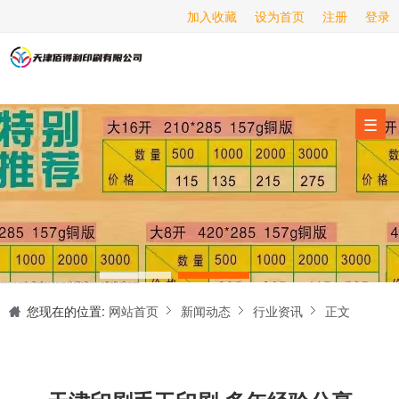
加入收藏
设为首页
注册
登录
画册印刷
海报印刷
服务项目
☰
经营范围
设备展示
新闻动态
关于我们
天津印刷厂是集设计制作、印刷、后期加工为一体的的专业印刷综合服务商。我们一直严格把好印刷品的质量关,为您提供产品样本、精美画册、包装盒、书刊杂志,说明书、报价单、海报、企业年报、手提袋、封套单页、宣传单页、折页、信纸、信封、名片、入(出)库单、无碳复写、表格单据、纸杯、喷绘、商场布展、拱门气球、桁架租赁、超薄灯箱等服务。
联系我们
您现在的位置:
网站首页
新闻动态
行业资讯
正文