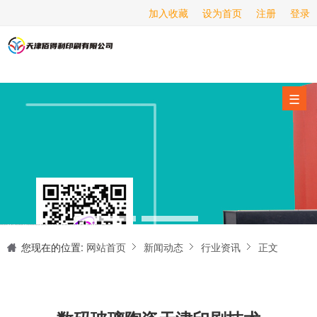
加入收藏
设为首页
注册
登录
画册印刷
海报印刷
服务项目
☰
经营范围
设备展示
新闻动态
关于我们
天津印刷厂是集设计制作、印刷、后期加工为一体的的专业印刷综合服务商。我们一直严格把好印刷品的质量关,为您提供产品样本、精美画册、包装盒、书刊杂志,说明书、报价单、海报、企业年报、手提袋、封套单页、宣传单页、折页、信纸、信封、名片、入(出)库单、无碳复写、表格单据、纸杯、喷绘、商场布展、拱门气球、桁架租赁、超薄灯箱等服务。
联系我们
您现在的位置:
网站首页
新闻动态
行业资讯
正文