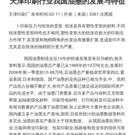
天津印刷行业我国油墨的发展与特征
天津印刷厂
发布时间:03-11 | 作者: | 来源:| 3361:次围观
1.印刷压力与纸张的变形 纸张是具有塑性变形的材料,不同
纸张塑性变形特性也不相同,塑性变形大的纸张在较大的印刷压
力作用下,其宽度和拖梢两角的长度会有微量扩展,造成套印不准,
尤其是在纸张的拖梢部分更为严重。
我国油墨制造业近10年的快速发展是有目共睹的,相关
资料显示,我国的油墨总产量已从1995年的10万吨左右,发展到
2006年第一季度的10.68万吨,且油墨总产量稳居世界第四位,紧
追美国,日本和德国。国产油墨的花色品种已相当齐全,中、高档
产品所占份额不断扩大,有些产品质量已接近或达到国际同类产
品的先进水平。由于油墨门类繁多.且许多产品与涂料又无明显
界限,如辐射固化材料、印刷导电材料、打印耗材及印花涂料中
有相当数量的产品属于油墨范畴,加上近两年大量外资企业拥入
国内建立多个油墨生产基地,因而,目前所统计的油墨数据资料尚
未完全,油墨的真实产量应大于现有数据。 从我国油墨应用行
业,出版和商业印刷业、包装印刷业,线路板制造业等的现状与发
展来看,胶印油墨仍占主导地位.市场份额在45%左右,凹印油墨市