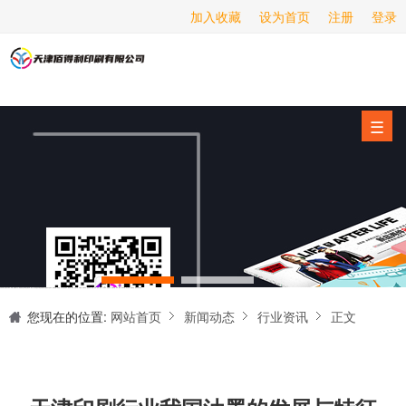
加入收藏
设为首页
注册
登录
画册印刷
海报印刷
服务项目
☰
经营范围
设备展示
新闻动态
关于我们
天津印刷厂是集设计制作、印刷、后期加工为一体的的专业印刷综合服务商。我们一直严格把好印刷品的质量关,为您提供产品样本、精美画册、包装盒、书刊杂志,说明书、报价单、海报、企业年报、手提袋、封套单页、宣传单页、折页、信纸、信封、名片、入(出)库单、无碳复写、表格单据、纸杯、喷绘、商场布展、拱门气球、桁架租赁、超薄灯箱等服务。
联系我们
您现在的位置:
网站首页
新闻动态
行业资讯
正文