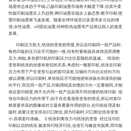
场需求总体趋于平稳,凸版印刷油墨市场将大幅度下降,但其中柔
性版印刷油墨呈上升趋势,网印油墨呈稳步上扬态势,数字印刷,喷
墨印刷油墨将飞速发展。随着全球环保意识及需求多元化的增
强,水性油墨、uV固化油墨,特种防伪油墨等产品将以惊人的速度
发展。
印刷压力愈大,纸张的变形愈明显,所以在印刷同一批产品时,
每色印版的压力应尽可能的一致,但有时要根据具体情况而调整
压力,例如,多色胶印机的印刷压力往往是随机组递减。 纸张的
变形和纸张的丝缕有密切的关系,考虑到一般胶印机,纸张在印刷
压力作用下产生变形引起的套印误差,沿轴向方向比沿径向方向
难以调整,所以印刷时,单张纸应尽可能地使纸张纵向和滚筒的轴
向平行,而且同一批产品,印刷用纸其丝缕的方向一定要相同,才能
保证套印精度,绝不允许同一批产品采用不同丝缕的纸张印刷 纸
张在印刷压力的作用下,由于存在着扇形变形的情况,所以对套印
精度要求高的图像或对主题有重要作用的部分,在印前处理及制
版时,就要注意安排在叼口附近,因为印刷时,叼口附近纸张变形
小,容易套印准确。 2.纸张剥离张力与纸张的变形 经过压印区
印刷以后的纸张,被滚筒叼纸牙叼住,迫使它与橡皮布脱离,而印版