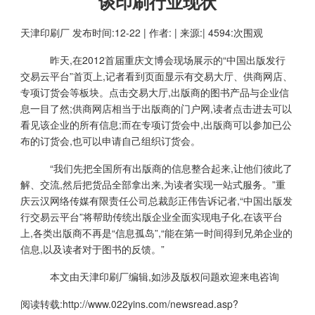
谈印刷行业现状
天津印刷厂
发布时间:12-22 | 作者: | 来源:| 4594:次围观
昨天,在2012首届重庆文博会现场展示的“中国出版发行
交易云平台”首页上,记者看到页面显示有交易大厅、供商网店、
专项订货会等板块。点击交易大厅,出版商的图书产品与企业信
息一目了然;供商网店相当于出版商的门户网,读者点击进去可以
看见该企业的所有信息;而在专项订货会中,出版商可以参加已公
布的订货会,也可以申请自己组织订货会。
“我们先把全国所有出版商的信息整合起来,让他们彼此了
解、交流,然后把货品全部拿出来,为读者实现一站式服务。”重
庆云汉网络传媒有限责任公司总裁彭正伟告诉记者,“中国出版发
行交易云平台”将帮助传统出版企业全面实现电子化,在该平台
上,各类出版商不再是“信息孤岛”,“能在第一时间得到兄弟企业的
信息,以及读者对于图书的反馈。”
本文由
天津印刷厂
编辑,如涉及版权问题欢迎来电咨询
阅读转载:
http://www.022yins.com/newsread.asp?