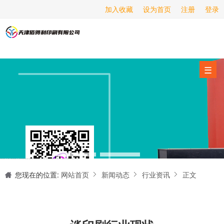
加入收藏
设为首页
注册
登录
画册印刷
海报印刷
服务项目
☰
经营范围
设备展示
新闻动态
关于我们
天津印刷厂是集设计制作、印刷、后期加工为一体的的专业印刷综合服务商。我们一直严格把好印刷品的质量关,为您提供产品样本、精美画册、包装盒、书刊杂志,说明书、报价单、海报、企业年报、手提袋、封套单页、宣传单页、折页、信纸、信封、名片、入(出)库单、无碳复写、表格单据、纸杯、喷绘、商场布展、拱门气球、桁架租赁、超薄灯箱等服务。
联系我们
您现在的位置:
网站首页
新闻动态
行业资讯
正文