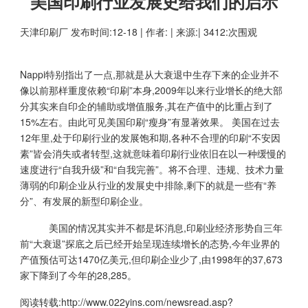
美国印刷行业发展史给我们的启示
天津印刷厂
发布时间:12-18 | 作者: | 来源:| 3412:次围观
Nappi特别指出了一点,那就是从大衰退中生存下来的企业并不
像以前那样重度依赖“印刷”本身,2009年以来行业增长的绝大部
分其实来自印企的辅助或增值服务,其在产值中的比重占到了
15%左右。由此可见美国印刷“瘦身”有显著效果。 美国在过去
12年里,处于印刷行业的发展饱和期,各种不合理的印刷“不安因
素”皆会消失或者转型,这就意味着印刷行业依旧在以一种缓慢的
速度进行“自我升级”和“自我完善”。将不合理、违规、技术力量
薄弱的印刷企业从行业的发展史中排除,剩下的就是一些有“养
分”、有发展的新型印刷企业。
美国的情况其实并不都是坏消息,印刷业经济形势自三年
前“大衰退”探底之后已经开始呈现连续增长的态势,今年业界的
产值预估可达1470亿美元,但印刷企业少了,由1998年的37,673
家下降到了今年的28,285。
阅读转载:
http://www.022yins.com/newsread.asp?