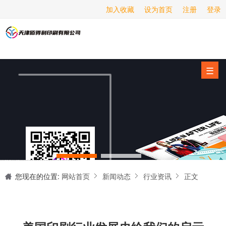
加入收藏
设为首页
注册
登录
画册印刷
海报印刷
服务项目
☰
经营范围
设备展示
新闻动态
关于我们
天津印刷厂是集设计制作、印刷、后期加工为一体的的专业印刷综合服务商。我们一直严格把好印刷品的质量关,为您提供产品样本、精美画册、包装盒、书刊杂志,说明书、报价单、海报、企业年报、手提袋、封套单页、宣传单页、折页、信纸、信封、名片、入(出)库单、无碳复写、表格单据、纸杯、喷绘、商场布展、拱门气球、桁架租赁、超薄灯箱等服务。
联系我们
您现在的位置:
网站首页
新闻动态
行业资讯
正文