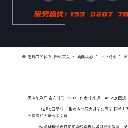
天津印刷厂是集设计制作、印刷、后期加工为一体的的专业印刷综合服务商。我们一直严格把好印刷品的质量关,为您提供产品样本、精美画册、包装盒、书刊杂志,说明书、报价单、海报、企业年报、手提袋、封套单页、宣传单页、折页、信纸、信封、名片、入(出)库单、无碳复写、表格单据、纸杯、喷绘、商场布展、拱门气球、桁架租赁、超薄灯箱等服务。
您现在的位置:
网站首页
新闻动态
行业资讯
正
天津印刷厂
发布时间:12-03 | 作者: | 来源:| 3092:次围观
12月3日星期一,带着点小压力进了公司了,怀着忐忑的
天接着和大家分享文章
纳米材料绿色打印印刷线路板技术可提高价廉、灵活