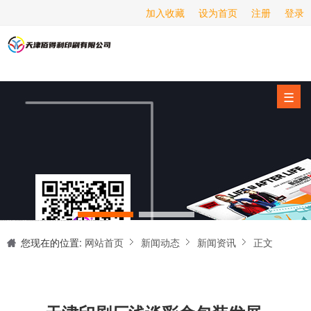
加入收藏
设为首页
注册
登录
画册印刷
海报印刷
服务项目
☰
经营范围
设备展示
新闻动态
关于我们
天津印刷厂是集设计制作、印刷、后期加工为一体的的专业印刷综合服务商。我们一直严格把好印刷品的质量关,为您提供产品样本、精美画册、包装盒、书刊杂志,说明书、报价单、海报、企业年报、手提袋、封套单页、宣传单页、折页、信纸、信封、名片、入(出)库单、无碳复写、表格单据、纸杯、喷绘、商场布展、拱门气球、桁架租赁、超薄灯箱等服务。
联系我们
您现在的位置:
网站首页
新闻动态
新闻资讯
正文