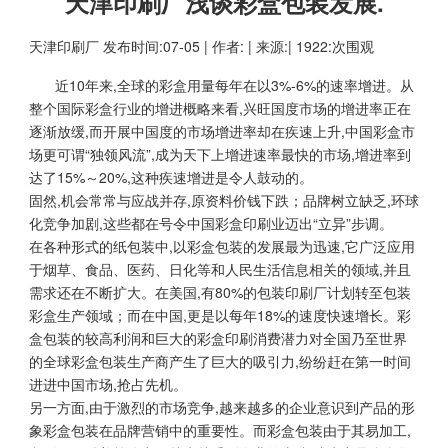
天津印刷厂浅谈彩盒包装发展.
天津印刷厂
发布时间:07-05 | 作者: | 来源:| 1922:次围观
近10年来,全球的彩盒用量每年在以3%-6%的速率增进。从
整个国际彩盒行业的增进概略来看,兴旺国度市场的增进率正在
逐渐放缓,而开展中国度的市场增进率却在疾速上升,中国彩盒市
场更可谓“独领风流”,成为天下上增进速率最快的市场,增进率到
达了15%～20%,这种疾速增进是令人鼓动的。
固然,机会常常与应战并存,原资料价钱下跌；品牌树立缺乏,环球
化竞争加剧,这些都在号令中国彩盒印刷业迈出“立异”步调。
在各种形式的纸包装中,以彩盒包装的发展最为迅速,它广泛应用
于烟草、食品、医药、日化等和人民生活信息相关的领域,并且
需求还在不断扩大。在美国,有80%的包装印刷厂计划转至包装
彩盒生产领域；而在中国,更是以每年18%的速度快速增长。彩
盒包装的较高利润和巨大的彩盒印刷消费潜力对全国乃至世界
的全球彩盒包装生产商产生了巨大的吸引力,纷纷赶在第一时间
进进中国市场,抢占先机。
另一方面,由于激烈的市场竞争,越来越多的企业意识到产品的形
象彩盒包装在品牌营销中的重要性。而彩盒包装由于其易加工,