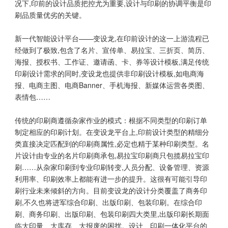
况下,印前的设计品质把控尤为重要,设计与印刷的协调平衡是印
刷品质量优劣的关键。
新一代智能设计平台——变设龙,在印前设计的这一上游流程已
经做到了极致,包含了名片、宣传单、易拉宝、三折页、简历、
海报、授权书、工作证、邀请函、卡、券等设计模板,满足传统
印刷设计需求的同时,变设龙也提供非印刷设计模板,如电商海
报、电商主图、电商Banner、手机海报、新媒体运营各类图、
表情包……
传统的印刷商遵循杂家作业的模式：根据不同类型的印刷订单
制定相应的印刷计划。在变设龙平台上,印前设计类型的精细分
类直接决定匹配到的印刷商属性,必定也精于某种印刷类型。名
片设计由专业的名片印刷商承包,易拉宝印刷商只包揽易拉宝印
刷……从杂家印刷到专业印刷转变,人员分配、设备管理、资源
利用率、印刷效率上都能有进一步的提升。这很有可能引导印
刷行业未来倾斜的方向。目前变设龙的设计分类覆盖了商务印
刷,不久也将进军综合印刷、出版印刷、包装印刷。在综合印
刷、商务印刷、出版印刷、包装印刷四大类里,出版印刷长期面
临大印量、大库存、大报废的困扰。设计、印刷一体化平台的