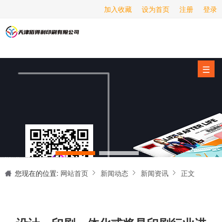
加入收藏
设为首页
注册
登录
画册印刷
海报印刷
服务项目
☰
经营范围
设备展示
新闻动态
关于我们
天津印刷厂是集设计制作、印刷、后期加工为一体的的专业印刷综合服务商。我们一直严格把好印刷品的质量关,为您提供产品样本、精美画册、包装盒、书刊杂志,说明书、报价单、海报、企业年报、手提袋、封套单页、宣传单页、折页、信纸、信封、名片、入(出)库单、无碳复写、表格单据、纸杯、喷绘、商场布展、拱门气球、桁架租赁、超薄灯箱等服务。
联系我们
您现在的位置:
网站首页
新闻动态
新闻资讯
正文