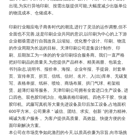
出现,为实行异地印刷、按需出版提供可能,大幅度减少出版单位
的物流成本、仓储成本。
印刷行业顺应电子商务时代的潮流,进行了灵活的运作调整,但不
全面也不完善,这是印刷企业共同的意识,以印刷为中心的上下游
企业都亟需进行自我改良,以缩短、优化整个设计、印刷、物流
的作业周期为长远的目标。天津印刷公司是集设计制作、印
刷、后期加工为一体的的专业印刷综合服务商。我们一直严格
把好印刷品的质量关,为您提供产品样本、精美画册、包装盒、
书刊杂志,说明书、报价单、海报、企业年报、手提袋、封套单
页、宣传单页、折页、信纸、信封、名片、入(出)库单、无碳复
写、表格单据、纸杯、喷绘、商场布展、拱门气球、桁架租
赁、超薄灯箱等服务。 天津印刷公司拥有全套进口生产设备, 进
口四色、双色胶印机3台、电脑表格印刷机、四色不干胶、快速
胶印机、武藤写真机等大量先进设备及印后加工设备,占地面积
600平方米。公司秉承 “ 诚信、团结、求实、创新 ”的潜力精神,
竭诚为客户服务 。为客户提供高质量、高效益、快捷方便的全
面印刷解决方案。
本公司在市场竞争如此激烈的今天,以质高价廉为宗旨,向市场挑