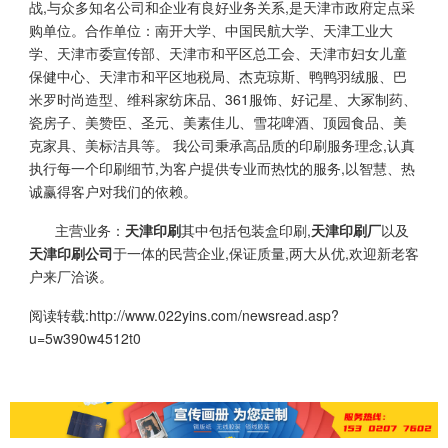
战,与众多知名公司和企业有良好业务关系,是天津市政府定点采
购单位。合作单位：南开大学、中国民航大学、天津工业大
学、天津市委宣传部、天津市和平区总工会、天津市妇女儿童
保健中心、天津市和平区地税局、杰克琼斯、鸭鸭羽绒服、巴
米罗时尚造型、维科家纺床品、361服饰、好记星、大冢制药、
瓷房子、美赞臣、圣元、美素佳儿、雪花啤酒、顶园食品、美
克家具、美标洁具等。 我公司秉承高品质的印刷服务理念,认真
执行每一个印刷细节,为客户提供专业而热忱的服务,以智慧、热
诚赢得客户对我们的依赖。
主营业务：
天津印刷
其中包括包装盒印刷,
天津印刷厂
以及
天津印刷公司
于一体的民营企业,保证质量,两大从优,欢迎新老客
户来厂洽谈。
阅读转载:
http://www.022yins.com/newsread.asp?
u=5w390w4512t0