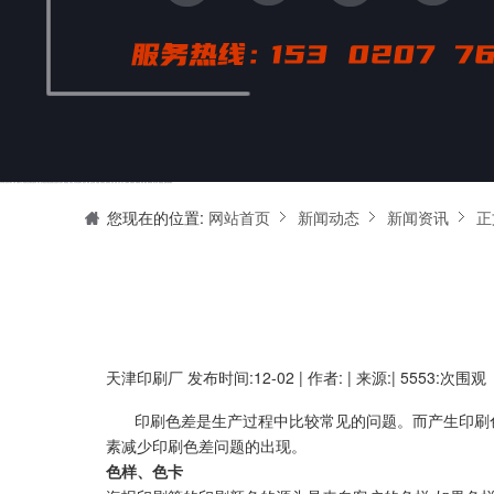
天津印刷厂是集设计制作、印刷、后期加工为一体的的专业印刷综合服务商。我们一直严格把好印刷品的质量关,为您提供产品样本、精美画册、包装盒、书刊杂志,说明书、报价单、海报、企业年报、手提袋、封套单页、宣传单页、折页、信纸、信封、名片、入(出)库单、无碳复写、表格单据、纸杯、喷绘、商场布展、拱门气球、桁架租赁、超薄灯箱等服务。
您现在的位置:
网站首页
新闻动态
新闻资讯
正
天津印刷厂
发布时间:12-02 | 作者: | 来源:| 5553:次围观
印刷色差是生产过程中比较常见的问题。而产生印刷
素减少印刷色差问题的出现。
色样、色卡