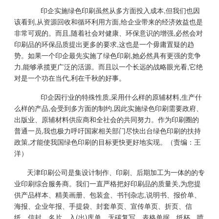
印企实施绿色印刷虽然从多方面投入成本,但我们也因
该看到,从资源回收和循环利用方面,给企业带来的经济效益也是
非常可观的。而且,随着社会对健康、环保意识的增强,必然会对
印刷品的环保品质提出更多的要求,这也是一个毋庸置疑的趋
势。如果一个印企最先实施了绿色印刷,她必然具有更强的竞争
力,能够承揽更广泛的活源。而且以一个长远的战略眼光看,它绝
对是一个功在当代,利在千秋的好事。
印企因行业的特殊性质,采用什么样的原辅材料,生产什
么样的产品,会受到多方面的制约,因此实施绿色印刷需要政府、
出版业、原辅材料供应商和全社会的共同努力。作为印刷圈的
普通一员,我也极力呼吁国家相关部门尽快出台绿色印刷的扶持
政策,才能使我国绿色印刷的目标更快更好地实现。（责编：王
洋）
天津印刷公司是集设计制作、印刷、后期加工为一体的的专
业印刷综合服务商。我们一直严格把好印刷品的质量关,为您提
供产品样本、精美画册、包装盒、书刊杂志,说明书、报价单、
海报、企业年报、手提袋、封套单页、宣传单页、折页、信
纸、信封、名片、入(出)库单、无碳复写、表格单据、纸杯、喷