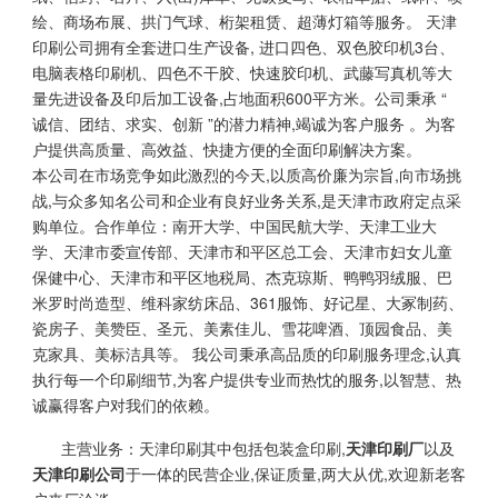
绘、商场布展、拱门气球、桁架租赁、超薄灯箱等服务。 天津
印刷公司拥有全套进口生产设备, 进口四色、双色胶印机3台、
电脑表格印刷机、四色不干胶、快速胶印机、武藤写真机等大
量先进设备及印后加工设备,占地面积600平方米。公司秉承 “
诚信、团结、求实、创新 ”的潜力精神,竭诚为客户服务 。为客
户提供高质量、高效益、快捷方便的全面印刷解决方案。
本公司在市场竞争如此激烈的今天,以质高价廉为宗旨,向市场挑
战,与众多知名公司和企业有良好业务关系,是天津市政府定点采
购单位。合作单位：南开大学、中国民航大学、天津工业大
学、天津市委宣传部、天津市和平区总工会、天津市妇女儿童
保健中心、天津市和平区地税局、杰克琼斯、鸭鸭羽绒服、巴
米罗时尚造型、维科家纺床品、361服饰、好记星、大冢制药、
瓷房子、美赞臣、圣元、美素佳儿、雪花啤酒、顶园食品、美
克家具、美标洁具等。 我公司秉承高品质的印刷服务理念,认真
执行每一个印刷细节,为客户提供专业而热忱的服务,以智慧、热
诚赢得客户对我们的依赖。
主营业务：天津印刷其中包括包装盒印刷,
天津印刷厂
以及
天津印刷公司
于一体的民营企业,保证质量,两大从优,欢迎新老客