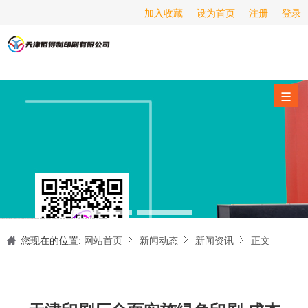
加入收藏
设为首页
注册
登录
画册印刷
海报印刷
服务项目
☰
经营范围
设备展示
新闻动态
关于我们
天津印刷厂是集设计制作、印刷、后期加工为一体的的专业印刷综合服务商。我们一直严格把好印刷品的质量关,为您提供产品样本、精美画册、包装盒、书刊杂志,说明书、报价单、海报、企业年报、手提袋、封套单页、宣传单页、折页、信纸、信封、名片、入(出)库单、无碳复写、表格单据、纸杯、喷绘、商场布展、拱门气球、桁架租赁、超薄灯箱等服务。
联系我们
您现在的位置:
网站首页
新闻动态
新闻资讯
正文