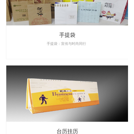
手提袋
手提袋：宣传与时尚同行
台历挂历