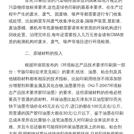
首先,印刷企业的污染物排放应达到国家或地方规定的
污染物排放标准要求,这也是绿色印刷的最基本要求。在生产过
程中产生的废水、废气、固废物、噪声等都需要进行专门收集
或处理。比如购置车间废气收集净化设备,隔噪声装置,显影液、
废油墨桶、擦机布等危废物都需要请有有资质的环保机构进行
回收处置。治理完毕后,每年还需要投入几万元资金请有CMA资
质的检测机构对废水、废气、噪声等项目进行环境检测。
二、原辅材料的投入
根据环保部发布的《环境标志产品技术要求印刷第一部
分：平版印刷(征求意见稿)》的要求,纸张、油墨、粘合剂及其
他辅助材料都有相应的技术指标。比如印刷用纸张不得添加部
分增塑剂和重金属及其化合物,油墨要符合《HJ-T-2007环境标
志产品技术要求胶印油墨》的要求。这些原辅材料的价格必然
要高于普通的原材料。环保油墨比如天津东洋豆油型胶印亮光
快干油墨市场价在45元左右/公斤,进口的都在100元左右/公斤。
而普通的国产胶印油墨大都在30元/公斤以下。鉴于油墨在印刷
总成本里所在比重较小,这笔油墨投入对印刷企业来说并非太
难。并且今后还极有可能得到环保油墨政策上的补贴。粘合剂
方面,PUR胶绝对要比传统的EVA热熔胶环保,目前EVA热熔胶的