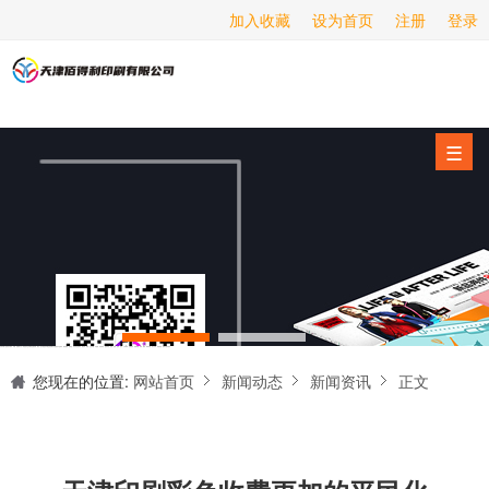
加入收藏
设为首页
注册
登录
画册印刷
海报印刷
服务项目
☰
经营范围
设备展示
新闻动态
关于我们
天津印刷厂是集设计制作、印刷、后期加工为一体的的专业印刷综合服务商。我们一直严格把好印刷品的质量关,为您提供产品样本、精美画册、包装盒、书刊杂志,说明书、报价单、海报、企业年报、手提袋、封套单页、宣传单页、折页、信纸、信封、名片、入(出)库单、无碳复写、表格单据、纸杯、喷绘、商场布展、拱门气球、桁架租赁、超薄灯箱等服务。
联系我们
您现在的位置:
网站首页
新闻动态
新闻资讯
正文