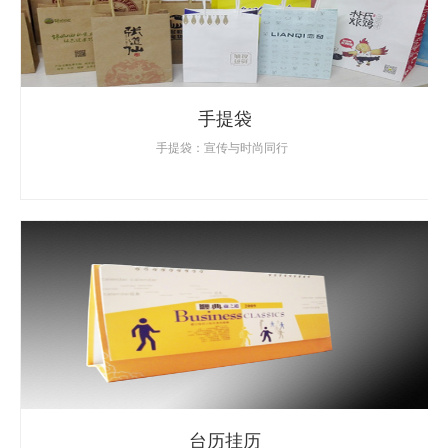
手提袋
手提袋：宣传与时尚同行
台历挂历