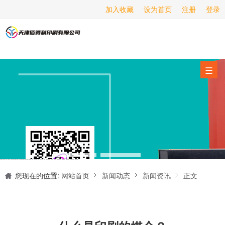
加入收藏
设为首页
注册
登录
画册印刷
海报印刷
服务项目
☰
经营范围
设备展示
新闻动态
关于我们
天津印刷厂是集设计制作、印刷、后期加工为一体的的专业印刷综合服务商。我们一直严格把好印刷品的质量关,为您提供产品样本、精美画册、包装盒、书刊杂志,说明书、报价单、海报、企业年报、手提袋、封套单页、宣传单页、折页、信纸、信封、名片、入(出)库单、无碳复写、表格单据、纸杯、喷绘、商场布展、拱门气球、桁架租赁、超薄灯箱等服务。
联系我们
您现在的位置:
网站首页
新闻动态
新闻资讯
正文