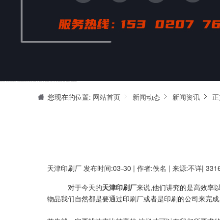
天津印刷厂是集设计制作、印刷、后期加工为一体的的专业印刷综合服务商。我们一直严格把好印刷品的质量关,为您提供产品样本、精美画册、包装盒、书刊杂志,说明书、报价单、海报、企业年报、手提袋、封套单页、宣传单页、折页、信纸、信封、名片、入(出)库单、无碳复写、表格单据、纸杯、喷绘、商场布展、拱门气球、桁架租赁、超薄灯箱等服务。
您现在的位置:
网站首页
新闻动态
新闻资讯
正
天津印刷厂
发布时间:03-30 | 作者:佚名 | 来源:不详| 33
对于今天的
天津印刷厂
来说,他们讲究的是高效率
物品我们自然都是要通过印刷厂或者是印刷的公司来完成