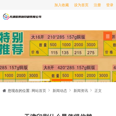
加入收藏
设为首页
注册
登录
画册印刷
海报印刷
服务项目
☰
经营范围
设备展示
新闻动态
关于我们
天津印刷厂是集设计制作、印刷、后期加工为一体的的专业印刷综合服务商。我们一直严格把好印刷品的质量关,为您提供产品样本、精美画册、包装盒、书刊杂志,说明书、报价单、海报、企业年报、手提袋、封套单页、宣传单页、折页、信纸、信封、名片、入(出)库单、无碳复写、表格单据、纸杯、喷绘、商场布展、拱门气球、桁架租赁、超薄灯箱等服务。
联系我们
您现在的位置:
网站首页
新闻动态
新闻资讯
正文