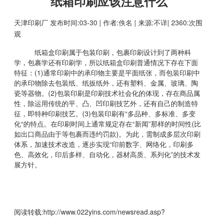
纸箱印刷应该注意什么
天津印刷厂
发布时间:03-30 | 作者:佚名 | 来源:不详| 2360:次围
观
纸箱盒印刷属于包装印刷，包裹印刷设计到了两种科
学，包裹学还有印刷学，所以纸箱盒印刷普通情况下存在下面
特征：(1)通常印刷中的承印物主要是平面纸张，而包装印刷中
的承印物除去包装纸、纸扳纸外，还有塑料、金属、玻璃、陶
瓷等器物。(2)包装印刷是印刷技术社会化的体现，存在商品属
性，除运用传统的平、凸、凹印刷技艺外，还有自己的制造特
征，即特种印刷技艺。(3)包装印刷有“多品种、多标准、多变
化“的特点。在印刷时间上通常规定存在“新闻”那样的时间性(比
如出口商品由于等包裹而违约罚款)。为此，需制成多层次印刷
体系，加速技术改造，逐步实现“印前数字、网络化，印刷多
色、高效化，印后多样、自动化，器材高质、系列化”的技术发
展方针。
阅读转载:
http://www.022yins.com/newsread.asp?