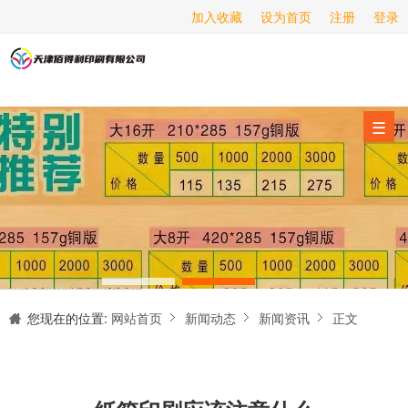
加入收藏
设为首页
注册
登录
画册印刷
海报印刷
服务项目
☰
经营范围
设备展示
新闻动态
关于我们
天津印刷厂是集设计制作、印刷、后期加工为一体的的专业印刷综合服务商。我们一直严格把好印刷品的质量关,为您提供产品样本、精美画册、包装盒、书刊杂志,说明书、报价单、海报、企业年报、手提袋、封套单页、宣传单页、折页、信纸、信封、名片、入(出)库单、无碳复写、表格单据、纸杯、喷绘、商场布展、拱门气球、桁架租赁、超薄灯箱等服务。
联系我们
您现在的位置:
网站首页
新闻动态
新闻资讯
正文