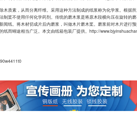
除木质素，从而分离纤维。采用这种方法制成的纸浆称为化学浆。根据所
法制桨不使用仟何化学药剂。传统的磨木浆是将原木段横向压在旋转的磨
新闻纸。将木材切成片后内磨浆，叫做木片磨木桨。磨浆前对木片进行预
的纸而蝴途相当广泛。本文由
纸箱包装厂
提供。
http://www.bjyinshuacha
390w4411t0