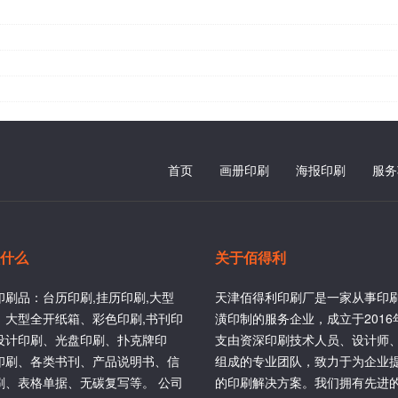
首页
画册印刷
海报印刷
服务
什么
关于佰得利
印刷品：台历印刷,挂历印刷,大型
天津佰得利印刷厂是一家从事印
、大型全开纸箱、彩色印刷,书刊印
潢印制的服务企业，成立于201
设计印刷、光盘印刷、扑克牌印
支由资深印刷技术人员、设计师
印刷、各类书刊、产品说明书、信
组成的专业团队，致力于为企业
刷、表格单据、无碳复写等。 公司
的印刷解决方案。我们拥有先进