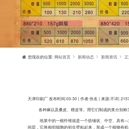
天津印刷厂是集设计制作、印刷、后期加工为一体的的专业印刷综合服务商。我们一直严格把好印刷品的质量关,为您提供产品样本、精美画册、包装盒、书刊杂志,说明书、报价单、海报、企业年报、手提袋、封套单页、宣传单页、折页、信纸、信封、名片、入(出)库单、无碳复写、表格单据、纸杯、喷绘、商场布展、拱门气球、桁架租赁、超薄灯箱等服务。
您现在的位置:
网站首页
新闻动态
新闻资讯
正
天津印刷厂
发布时间:03-30 | 作者:佚名 | 来源:不详| 21
各种麻以及桑皮、檀皮等。用它们制成的浆分别称
纸浆中的一根纤维就是一个纺锤状、中空、具有—
间层，它将相邻细胞的初生壁粘起来，形成一个植物有机