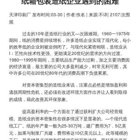
纸箱包装造纸企业遇到的困难
天津印刷厂
发布时间:03-30 | 作者:佚名 | 来源:不详| 2107:次围
观
过去的10年是造纸行业的又—次困难期。1960一1975年
期间，纸的消费星持续增长，许多造纸企业实现了现代化，6j小
的效率低的企业则被迫倒闭了。与现代化紧密相联，造纸业从
I：艺性向技术性更强、更能满足20世纪的需求的方向过渡。
1980一1995年期间，主要纸品生产能力过剩，加之主要消费因
的经济衰退，最主要的公司大多盈利减少，时常无利可图，其
中许多公司在20世纪80年代的消费高潮下负债累累。
对资本密集型的造纸业来说，注重点必然是增加盈利和
逃脱周期性危机，还必须在改进环境方面作出并让人看到取得
的成绩，藉此改善其环保形象。
提高盈利率的一个方面在了通过获利扩大公司经营规
模。造纸业的资本密集性在很多情况下是显著的。—个现代造
纸工厂。纸的年产量一般为25-30万吨，建厂费用为7．5亿美
元，如果与制浆厂共建．费用将达10亿美元以上。此等规模的