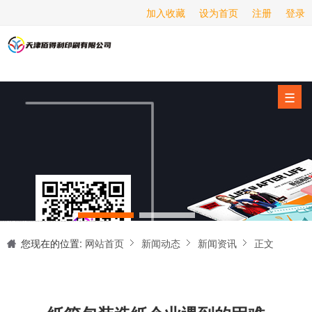
加入收藏
设为首页
注册
登录
画册印刷
海报印刷
服务项目
☰
经营范围
设备展示
新闻动态
关于我们
天津印刷厂是集设计制作、印刷、后期加工为一体的的专业印刷综合服务商。我们一直严格把好印刷品的质量关,为您提供产品样本、精美画册、包装盒、书刊杂志,说明书、报价单、海报、企业年报、手提袋、封套单页、宣传单页、折页、信纸、信封、名片、入(出)库单、无碳复写、表格单据、纸杯、喷绘、商场布展、拱门气球、桁架租赁、超薄灯箱等服务。
联系我们
您现在的位置:
网站首页
新闻动态
新闻资讯
正文