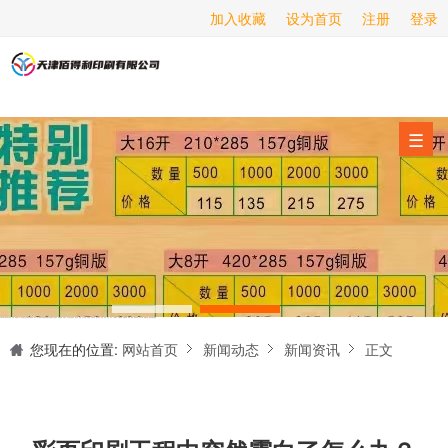
加入收藏
设为首页
注册
登录
画册印刷
海报印刷
服务项目
☰
经营范围
设备展示
新闻动态
关于我们
天津印刷厂是集设计制作、印刷、后期加工为一体的的专业印刷综合服务商。我们一直严格把好印刷品的质量关,为您提供产品样本、精美画册、包装盒、书刊杂志,说明书、报价单、海报、企业年报、手提袋、封套单页、宣传单页、折页、信纸、信封、名片、入(出)库单、无碳复写、表格单据、纸杯、喷绘、商场布展、拱门气球、桁架租赁、超薄灯箱等服务。
联系我们
您现在的位置:
网站首页
新闻动态
新闻资讯
正文