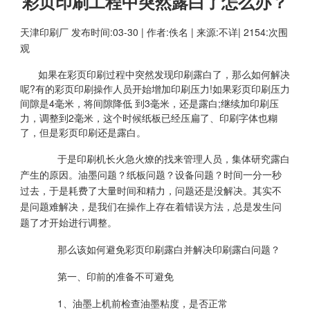
彩页印刷工程中突然露白了怎么办？
天津印刷厂
发布时间:03-30 | 作者:佚名 | 来源:不详| 2154:次围
观
如果在彩页印刷过程中突然发现印刷露白了，那么如何解决
呢?有的彩页印刷操作人员开始增加印刷压力!如果彩页印刷压力
间隙是4毫米，将间隙降低 到3毫米，还是露白;继续加印刷压
力，调整到2毫米，这个时候纸板已经压扁了、印刷字体也糊
了，但是彩页印刷还是露白。
于是印刷机长火急火燎的找来管理人员，集体研究露白
产生的原因。油墨问题？纸板问题？设备问题？时间一分一秒
过去，于是耗费了大量时间和精力，问题还是没解决。其实不
是问题难解决，是我们在操作上存在着错误方法，总是发生问
题了才开始进行调整。
那么该如何避免彩页印刷露白并解决印刷露白问题？
第一、印前的准备不可避免
1、油墨上机前检查油墨粘度，是否正常