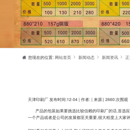
天津印刷厂是集设计制作、印刷、后期加工为一体的的专业印刷综合服务商。我们一直严格把好印刷品的质量关,为您提供产品样本、精美画册、包装盒、书刊杂志,说明书、报价单、海报、企业年报、手提袋、封套单页、宣传单页、折页、信纸、信封、名片、入(出)库单、无碳复写、表格单据、纸杯、喷绘、商场布展、拱门气球、桁架租赁、超薄灯箱等服务。
您现在的位置:
网站首页
新闻动态
新闻资讯
正
天津印刷厂
发布时间:12-04 | 作者: | 来源:| 2660:次围观
产品的包装如果要挑选比较信赖的印刷厂的话,首选
一个产品或者是公司的发展都至关重要,很大程度上大家