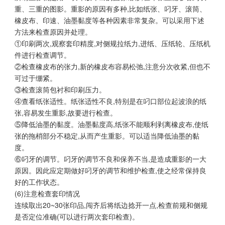
重、三重的图影。重影的原因有多种,比如纸张、叼牙、滚筒、
橡皮布、印速、油墨黏度等各种因素非常复杂。可以采用下述
方法来检查原因并处理。
①印刷两次,观察套印精度,对侧规拉纸力,进纸、压纸轮、压纸机
件进行检查调节。
②检查橡皮布的张力,新的橡皮布容易松弛,注意分次收紧,但也不
可过于绷紧。
③检查滚筒包衬和印刷压力。
④查看纸张适性。纸张适性不良,特别是在叼口部位起波浪的纸
张,容易发生重影,故要进行检查。
⑤降低油墨的黏度。油墨黏度高,纸张不能顺利剥离橡皮布,使纸
张的拖梢部分不稳定,从而产生重影。可以适当降低油墨的黏
度。
⑥叼牙的调节。叼牙的调节不良和保养不当,是造成重影的一大
原因。因此应定期做好叼牙的调节和维护检查,使之经常保持良
好的工作状态。
(6)注意检查套印情况
连续取出20~30张印品,闯齐后将纸边捻开一点,检查前规和侧规
是否定位准确(可以进行两次套印检查)。