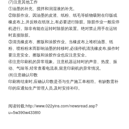
(7)注意其他工作
①油墨的补充、搅拌和润湿液的补充。
②除脏作业。因油墨的皮渣、纸粉、纸毛等赃物吸附在印版或
橡皮布上,并反映在纸张上,有必要进行除脏。除脏作业一般应停
机进行。除非有能在运转时除脏的装置。绝对禁止用手在运转
时直接除脏。
③清洗橡皮布、擦版和涂胶作业。当橡皮布上堆积油墨、纸
粉、喷粉粉末而影响油墨的转移时,必须停机清洗橡皮布,操作时
要注意安全。擦版和涂胶作业也应注意安全。
④注意印刷机的异常现象。注意机器运转时的声音、热度、振
动、气味等,经常查看电流表,留意印刷机的异常情况。
(8)注意确认印数
印刷将结束时,应确认印数是否与生产施工单相符。有缺数需补
印的应通知生产管理人员,及时安排补印。
阅读转载:
http://www.022yins.com/newsread.asp?
u=5w390w4338t0