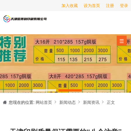
加入收藏
设为首页
注册
登录
画册印刷
海报印刷
服务项目
☰
经营范围
设备展示
新闻动态
关于我们
天津印刷厂是集设计制作、印刷、后期加工为一体的的专业印刷综合服务商。我们一直严格把好印刷品的质量关,为您提供产品样本、精美画册、包装盒、书刊杂志,说明书、报价单、海报、企业年报、手提袋、封套单页、宣传单页、折页、信纸、信封、名片、入(出)库单、无碳复写、表格单据、纸杯、喷绘、商场布展、拱门气球、桁架租赁、超薄灯箱等服务。
联系我们
您现在的位置:
网站首页
新闻动态
新闻资讯
正文