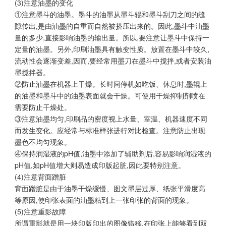
(3)注意油墨的变化
①注意墨斗的油墨。墨斗的油墨从墨斗辊和墨斗刮刀之间的缝
隙传出,是由油墨的自重而自然被挤压出来的。因此,墨斗中油墨
量的多少,直接影响油墨的输出量。所以,要注意让墨斗中保持一
定量的油墨。另外,印刷油墨具有触变性质。放置在墨斗中较久,
流动性会逐渐变差,因而,要经常用墨刀在墨斗中搅拌,或者安装油
墨搅拌器。
②防止油墨在机器上干燥。长时间停机如吃饭、休息时,墨辊上
的油墨和墨斗中的油墨表面就会干燥。可使用干燥抑制剂喷在
需要防止干燥处。
③注意油墨均匀,印刷品的密度视上水量、室温、机器速度不同
而发生变化。应经常与标准样张进行对比检查。注意防止出现
墨色不均匀现象。
④保持润湿液的pH值,油墨中添加了辅助剂后,容易影响润湿液的
pH值,如pH值增大则易造成印版起脏,因此要特别注意。
(4)注意背面蹭脏
背面蹭脏是由于油墨干燥缓慢、图文墨层过厚、纸张平滑度高
等原因,使印张表面的油墨粘到上一张印张的背面的现象。
(5)注意重影故障
所谓重影就是用一块印版印出的图像错移,在印张上能够看到双