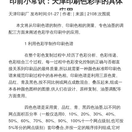
印前小常识：天津印刷色彩学的具体
应用
天津印刷厂
发布时间:01-27 | 作者: | 来源:| 2108:次围观
本文将从印刷色谱的制作、印刷色相的测量、专色油墨的调
配三方面来阐述色彩学在印刷中的应用。
1 利用色彩学制作印刷色谱
在整个彩色复制过程中,经历了色彩分析、色彩传递、
色彩组合三个过程。每一过程中色彩变化控制的正确与否都直
接关系到印刷品的最终质量,所以就需要一种颜色标准即印刷色
谱来规范印刷过程中的各种色相。印刷色谱是利用三原色黄、
品红、青及黑色,按不同比例或网点成数混合、叠压起来,组成一
本各种颜色图样的图册,供人们在设计、原样复制、油墨调配等
方面查用。
四色色谱是采用黄、品红、青、黑四色油墨,以不同的
网点面积百分率（一般仅选用0、10%、20%、30%、40%、
50%、60%、70%、80%、90%、100%十一个网点级别,也可按
5%等分的网点级别）套印叠合,并按一定的顺序排列组成,它对