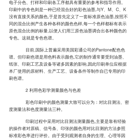
电子分色、打样和印刷各工序都具有重要的参考和指导作用。
印刷中的专色则是一种已经混合好的彩色油墨,与Y、M、C、K
没有直接关系的颜色,于是首先定义了一套标准原色油墨,按照不
同的混合比例产生各种各样的颜色色样,每一个色样都标有表示
原色混合比例的标量,以便人们用三原色油墨调合出各种颜色的
专色。这就是专色色谱。
目前,国际上普遍采用美国彩通公司的Pantone配色色
谱。但印刷色谱是用色料表示颜色,它的制作通常要受到油墨、
纸张、印刷工艺及设备等诸多因素的影响,因此印刷单位应根据
本厂使用的原材料、生产工艺、设备条件等制作自已专用的印
刷色谱。
2 利用色彩学测量颜色与色差
彩色印刷中的颜色测量大致可以分为：对比目测法、密
度测量法和色度测量法三种。
印刷过程中采用对比目测法测量颜色,主要是靠有经验
的操作者对原稿、信号条、印张的颜色用对比目测的方法参照
标准彩色率进行评价。由于受到观测者自身的生理、心理等因