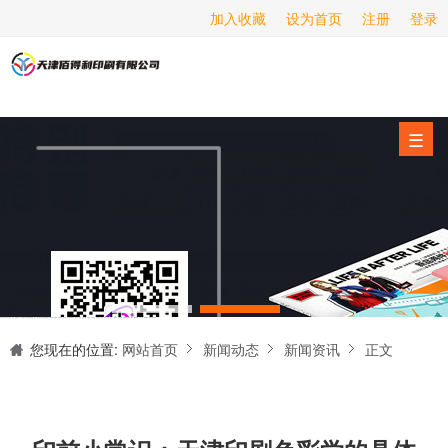
加入收藏
设为首页
注册
登录
画册印刷
海报印刷
服务项目
☰
经营范围
设备展示
新闻动态
关于我们
天津印刷厂是集设计制作、印刷、后期加工为一体的的专业印刷综合服务商。我们一直严格把好印刷品的质量关,为您提供产品样本、精美画册、包装盒、书刊杂志,说明书、报价单、海报、企业年报、手提袋、封套单页、宣传单页、折页、信纸、信封、名片、入(出)库单、无碳复写、表格单据、纸杯、喷绘、商场布展、拱门气球、桁架租赁、超薄灯箱等服务。
联系我们
您现在的位置:
网站首页
新闻动态
新闻资讯
正文