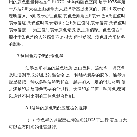
用的颜色测量标准是CIE1976Lab均匀颜色空间,是于1975年第
十八届CIE大会上由加拿大人威泽斯基提出来的。其中L表示心
理明度,a、b则表示心理色度,其色差则用△E表示,当a为正值时,
表示偏红,为负值时表示偏绿；当b为正值时,表示偏黄,为负值时
表示偏蓝；L为正值时表示颜色偏浅,反之则偏深。色差值△E一
般小于3,色差给人的感觉不是很大,但也受深、浅色及承印材料
的影响。
3 利用色彩学调配专色墨
油墨是印刷品的呈色物质,是由色料、连结料、填充料
及助溶剂等成分组成的混合物,是一种结构复杂的胶体。油墨调
配是指把一种或多种油墨调和在一起并加入一定的辅助材料,使
之满足印刷及颜色需要的全过程。天津印刷任何一种颜色,都可
以通过不同比例的三原色混合得到。
3.1油墨的颜色调配应遵循的规律
（1）专色墨的调配应在标准光源D65下进行,若是白天,
可以在有阳光的北窗进行。