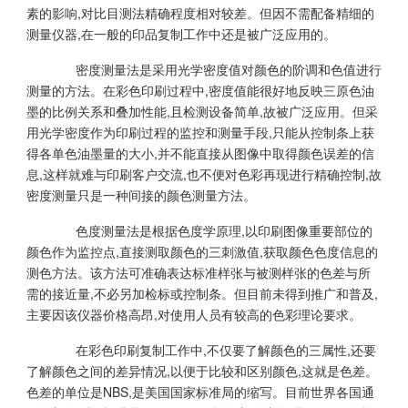
素的影响,对比目测法精确程度相对较差。但因不需配备精细的
测量仪器,在一般的印品复制工作中还是被广泛应用的。
密度测量法是采用光学密度值对颜色的阶调和色值进行
测量的方法。在彩色印刷过程中,密度值能很好地反映三原色油
墨的比例关系和叠加性能,且检测设备简单,故被广泛应用。但采
用光学密度作为印刷过程的监控和测量手段,只能从控制条上获
得各单色油墨量的大小,并不能直接从图像中取得颜色误差的信
息,这样就难与印刷客户交流,也不便对色彩再现进行精确控制,故
密度测量只是一种间接的颜色测量方法。
色度测量法是根据色度学原理,以印刷图像重要部位的
颜色作为监控点,直接测取颜色的三刺激值,获取颜色色度信息的
测色方法。该方法可准确表达标准样张与被测样张的色差与所
需的接近量,不必另加检标或控制条。但目前未得到推广和普及,
主要因该仪器价格高昂,对使用人员有较高的色彩理论要求。
在彩色印刷复制工作中,不仅要了解颜色的三属性,还要
了解颜色之间的差异情况,以便于比较和区别颜色,这就是色差。
色差的单位是NBS,是美国国家标准局的缩写。目前世界各国通