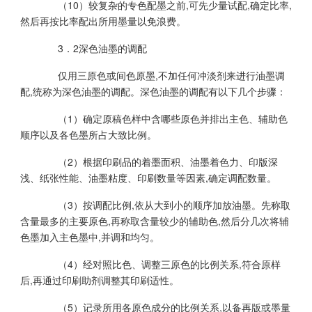
（10）较复杂的专色配墨之前,可先少量试配,确定比率,
然后再按比率配出所用墨量以免浪费。
3．2深色油墨的调配
仅用三原色或间色原墨,不加任何冲淡剂来进行油墨调
配,统称为深色油墨的调配。深色油墨的调配有以下几个步骤：
（1）确定原稿色样中含哪些原色并排出主色、辅助色
顺序以及各色墨所占大致比例。
（2）根据印刷品的着墨面积、油墨着色力、印版深
浅、纸张性能、油墨粘度、印刷数量等因素,确定调配数量。
（3）按调配比例,依从大到小的顺序加放油墨。先称取
含量最多的主要原色,再称取含量较少的辅助色,然后分几次将辅
色墨加入主色墨中,并调和均匀。
（4）经对照比色、调整三原色的比例关系,符合原样
后,再通过印刷助剂调整其印刷适性。
（5）记录所用各原色成分的比例关系,以备再版或墨量