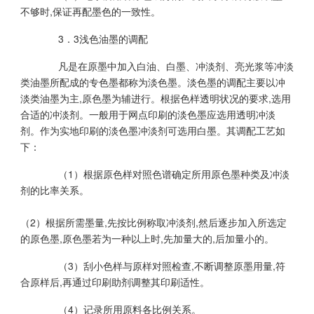
不够时,保证再配墨色的一致性。
3．3浅色油墨的调配
凡是在原墨中加入白油、白墨、冲淡剂、亮光浆等冲淡
类油墨所配成的专色墨都称为淡色墨。淡色墨的调配主要以冲
淡类油墨为主,原色墨为辅进行。根据色样透明状况的要求,选用
合适的冲淡剂。一般用于网点印刷的淡色墨应选用透明冲淡
剂。作为实地印刷的淡色墨冲淡剂可选用白墨。其调配工艺如
下：
（1）根据原色样对照色谱确定所用原色墨种类及冲淡
剂的比率关系。
（2）根据所需墨量,先按比例称取冲淡剂,然后逐步加入所选定
的原色墨,原色墨若为一种以上时,先加量大的,后加量小的。
（3）刮小色样与原样对照检查,不断调整原墨用量,符
合原样后,再通过印刷助剂调整其印刷适性。
（4）记录所用原料各比例关系。