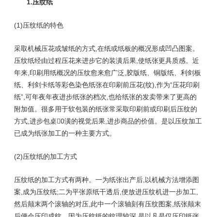
1.压纹纸
(1)压纹纸的特色
采取机械压花或皱纸的方式,在纸或纸板的概况形成凹凸图案。
压纹纸经由过程压花来进步它的装潢后果,使纸张更具质感。近
年来,印刷用纸概况的压纹愈来愈广泛,胶版纸、铜版纸、利剑板
纸、利剑卡纸等彩色染色纸张在印刷前压花(纹),作为“压花印刷
纸”,可年夜年夜进步纸张的档次,也给纸张的发卖带来了更高的
附加值。很多用于软包装的纸张常采取印刷前或印刷后压纹的
方式,进步包桌0潢的视觉后果,进步商品的价值。是以压纹加工
已成为纸张加工的一种主要方式。
(2)压纹纸的加工方式
压纹纸的加工方式有两种。一为纸张出产后,以机械方法增添图
案,成为压纹纸;二为平张原纸干透后,便放进压纹机进一步加工,
然后颠末两个滚轴的对压,此中一个滚轴刻有压纹图案,纸张颠末
后便会压印成纹。因为压纹纸的纹理较深,是以凡是仅压印纸张