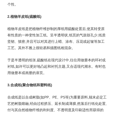
个性。
2.植物羊皮纸(硫酸纸)
植物羊皮纸是把植物纤维抄制的厚纸用硫酸处置后,使其转变原
有性质的一种变性加工纸。呈半透明状,纸页的气鼓鼓孔少,纸质
坚韧、慎密,并且可以对其进行上蜡、涂布、压花或起皱等加工
工艺。其外不雅上很轻易和描图纸相混杂。
于是半透明的纸张,硫酸纸在现代设计中,往往用做册本的环衬或
衬纸,如许可以更好地凸起和衬托主题,又合适现代潮水。有时也
用做册本或画册的扉页。
3.合成纸(聚合物纸和塑料纸)
合成纸是以合成树脂(如PP、PE、PS等)为重要原料,颠末必定工
艺把树脂熔融,经由过程挤压、延长制成薄膜,然落后行纸化处置,
付与其自然植物纤维的利剑度、不透明度及印刷适性而获得的