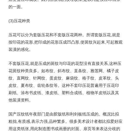
的一面。
(3)压花种类
压花可以分为套版压花和不套版压花两种。所谓套版压花,就是
按印花的花形,把印成的花形压成凹凸形,使斑纹兴起来,可起雅观
装潢的感化。
不套版压花,就是压成的斑纹与印花的花型没有直接关系,这种压
花斑纹种类良多。如布纹、斜布纹、直条纹、雅莲网、橘子皮
纹、直网纹、针网纹、蛋皮纹、麻袋纹、格子纹、皮革纹、头
皮纹、夏布纹、齿轮条纹等。这种不套印压花普遍用于压花印
刷纸、涂布书皮纸、漆皮纸、塑料合成纸、植物羊皮纸以及其
他装潢资料。
国产压纹纸年夜部门是由胶版纸和利剑板纸压成的。概况比拟
粗拙,有质感,表示力强,品种繁多。很多美术设计者都比拟爱好应
用这类纸张,用此制造图书或画册的封面、扉页等来表达分歧的