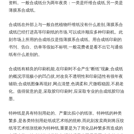
资料。一般合成纸分为两年夜类：一类是纤维合成纸,另一类是
薄膜系合成纸。
合成纸在外部上与一般自然植物纤维纸没有什么差别,薄膜系合
成纸已经打进高等印刷纸的市场,可以或许顺应多种印刷机。此
刻市场上所用的合成纸仅是指薄膜系合成纸。用合成纸印刷的
书刊、告白、仿单等假如不标明,一般花费者是看不出它与通俗
纸有什么差别的。
合成纸有精良的印刷机能,在印刷时不会产生“断纸”现象;合成纸
的概况浮现极小的凹凸状,对改良不透明性和印刷适性有很年夜
辅助;合成纸图像再现好,网点清楚,色调柔和,尺微暇稳固,不易老
化。值得留意的是,采取胶印印刷时,应采取专业的合成纸胶印油
墨。
特种纸是具有特别用处的、产量比拟小的纸张。特种纸的种类
繁多,是各类特别用处纸或艺术纸的统称,而此刻发卖商则将压纹
纸等艺术纸张统称为特种纸,重要是为了简化品种繁多而造成的