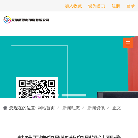
加入收藏
设为首页
注册
登录
画册印刷
海报印刷
服务项目
☰
经营范围
设备展示
新闻动态
关于我们
天津印刷厂是集设计制作、印刷、后期加工为一体的的专业印刷综合服务商。我们一直严格把好印刷品的质量关,为您提供产品样本、精美画册、包装盒、书刊杂志,说明书、报价单、海报、企业年报、手提袋、封套单页、宣传单页、折页、信纸、信封、名片、入(出)库单、无碳复写、表格单据、纸杯、喷绘、商场布展、拱门气球、桁架租赁、超薄灯箱等服务。
联系我们
您现在的位置:
网站首页
新闻动态
新闻资讯
正文