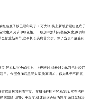
紫红色底子版已经印刷了50万大张,换上新版后紫红色底子
色浓度来调节印刷色相。一般加冲淡剂调整色浓度,微调加
墨全部重新调节,这令机长头痛苦悲伤。除了当班产量受到
差,轻易粘到冷却辊上。上夜班时,机长以为这种活比较好
题目。金墨叠加后墨层太厚,剥离增加。假如烘干不彻底,
好直接影响其附着牢度。夜班抽样时不轻易发现,实在把样
彻底清除,调节烘干温度,机速调到合适的速度,题目就解决