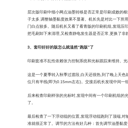
层次版印刷中细小网点油墨转移是否正常是印刷成败的枢纽
子太多,调整轴墨黏度效果不显著。机长先是对比一下所用
门白点较多。随后机长又看了看青版的印刷机组,发现压
把毛刷卸下来清理,又检查静电发生器是否正常,更换了非
3、套印好好的版怎么就溘然“跑版”了
印刷套准不乱性依赖张力控制系统和光标跟踪来维持。光
这是一个夏季转入秋季过渡段,白天还很热,到了晚上天色
位只有半线(即为0.15mm左右)。交接后机长发现中
后来检查印刷样张的光标时,发现中间有一个印刷机组的光
了。
最后检查了一下浮动辊的位置,发现浮动辊跑到了顶端,对
准就很正常了。调节的方法有好几种：首先调节油墨黏度