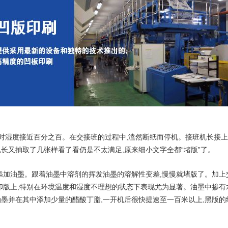
相对湿度接近百分之百。在交接班的过程中,溘然断纸而停机。接班机长接上
长又抽取了几张样看了看仍是不太满足,原来细小文字全都“堵版”了。
添加油墨。跟着油墨中溶剂的挥发油墨的溶解性变差,慢慢就堵版了。加上
印版上,特别在环境温度和湿度不理想的状态下表现尤为显著。油墨中掺有水
油墨并在其中添加少量的醋酸丁脂,一开机后很快提速至一百米以上,黑版的