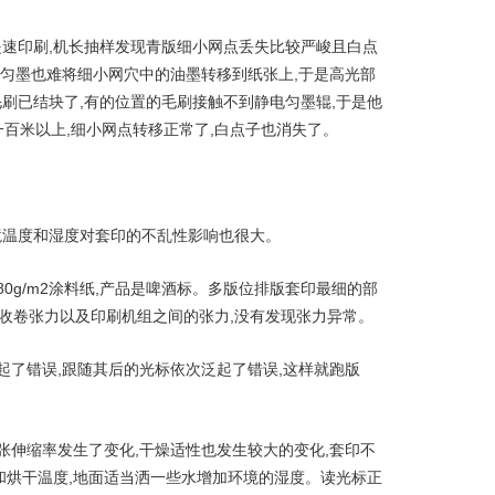
提速印刷,机长抽样发现青版细小网点丢失比较严峻且白点
电匀墨也难将细小网穴中的油墨转移到纸张上,于是高光部
刷已结块了,有的位置的毛刷接触不到静电匀墨辊,于是他
一百米以上,细小网点转移正常了,白点子也消失了。
境温度和湿度对套印的不乱性影响也很大。
0g/m2涂料纸,产品是啤酒标。多版位排版套印最细的部
、收卷张力以及印刷机组之间的张力,没有发现张力异常。
起了错误,跟随其后的光标依次泛起了错误,这样就跑版
张伸缩率发生了变化,干燥适性也发生较大的变化,套印不
和烘干温度,地面适当洒一些水增加环境的湿度。读光标正