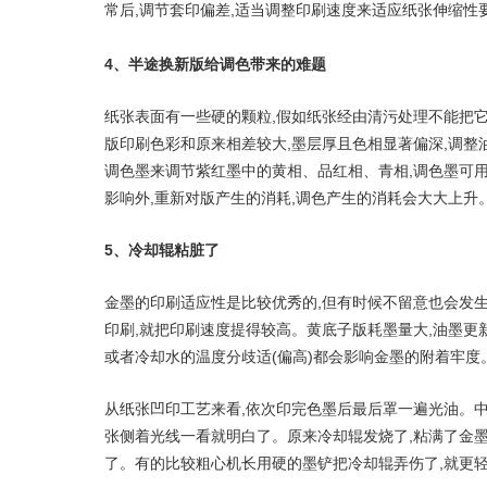
常后,调节套印偏差,适当调整印刷速度来适应纸张伸缩性
4、半途换新版给调色带来的难题
纸张表面有一些硬的颗粒,假如纸张经由清污处理不能把它
版印刷色彩和原来相差较大,墨层厚且色相显著偏深,调整
调色墨来调节紫红墨中的黄相、品红相、青相,调色墨可
影响外,重新对版产生的消耗,调色产生的消耗会大大上升
5、冷却辊粘脏了
金墨的印刷适应性是比较优秀的,但有时候不留意也会发生
印刷,就把印刷速度提得较高。黄底子版耗墨量大,油墨更
或者冷却水的温度分歧适(偏高)都会影响金墨的附着牢度
从纸张凹印工艺来看,依次印完色墨后最后罩一遍光油。
张侧着光线一看就明白了。原来冷却辊发烧了,粘满了金墨
了。有的比较粗心机长用硬的墨铲把冷却辊弄伤了,就更