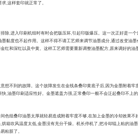
要求,这样套印就正常了。
排除,进入印刷机组时有时会把版压坏,引起印版爆压。这一次正好是一个
油墨黏度也不起作用。这样不得不请工艺师来调节油墨成分,通过改变油墨
用金红和深红以及中黄。这样工艺师需要重新调整油墨配方,原来调好的油
。
意想不到的故障。这个故障发生在金线条叠印黄底子后,因为金墨附着牢度
新快,油墨印刷适应性好。金墨遮盖力强,正常叠印一般不会泛起叠印不上的
。
中间色组叠印油墨太厚就轻易造成附着牢度不够,在加上金墨的冷却效果不
,烘箱吹风温度太低,金墨没有充分干燥。机长停机了,把冷却辊上粘的油墨
轻易粘脏了。