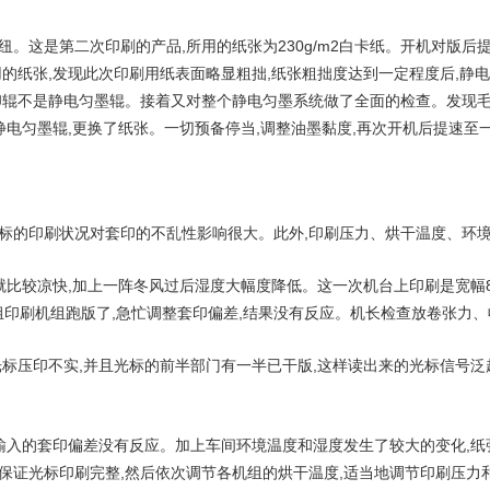
。这是第二次印刷的产品,所用的纸张为230g/m2白卡纸。开机对版后
的纸张,发现此次印刷用纸表面略显粗拙,纸张粗拙度达到一定程度后,静
印辊不是静电匀墨辊。接着又对整个静电匀墨系统做了全面的检查。发现毛
静电匀墨辊,更换了纸张。一切预备停当,调整油墨黏度,再次开机后提速至
标的印刷状况对套印的不乱性影响很大。此外,印刷压力、烘干温度、环
就比较凉快,加上一阵冬风过后湿度大幅度降低。这一次机台上印刷是宽幅8
间一组印刷机组跑版了,急忙调整套印偏差,结果没有反应。机长检查放卷张力
标压印不实,并且光标的前半部门有一半已干版,这样读出来的光标信号泛
输入的套印偏差没有反应。加上车间环境温度和湿度发生了较大的变化,纸
保证光标印刷完整,然后依次调节各机组的烘干温度,适当地调节印刷压力