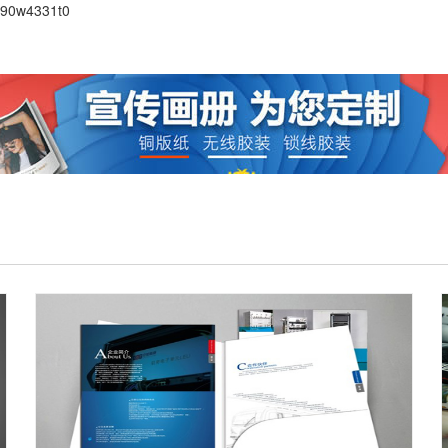
390w4331t0