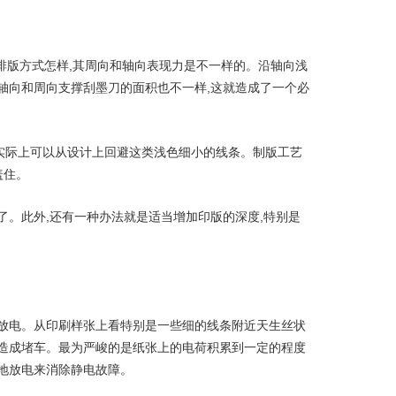
排版方式怎样,其周向和轴向表现力是不一样的。沿轴向浅
轴向和周向支撑刮墨刀的面积也不一样,这就造成了一个必
实际上可以从设计上回避这类浅色细小的线条。制版工艺
盖住。
了。此外,还有一种办法就是适当增加印版的深度,特别是
体放电。从印刷样张上看特别是一些细的线条附近天生丝状
会造成堵车。最为严峻的是纸张上的电荷积累到一定的程度
接地放电来消除静电故障。