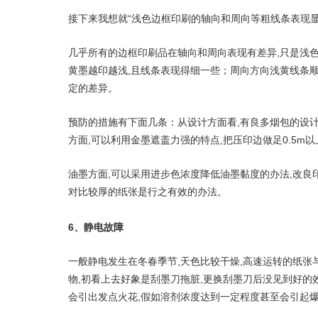
接下来我想就“浅色边框印刷的轴向和周向等粗线条表现
几乎所有的边框印刷品在轴向和周向表现有差异,只是浅
黄墨越印越浅,且线条表现得细一些；周向方向浅黄线条顺
定的差异。
预防的措施有下面几条：从设计方面看,有良多烟包的设
方面,可以利用金墨遮盖力强的特点,把压印边做足0.5m
油墨方面,可以采用进步色浓度降低油墨黏度的办法,改良
对比较厚的纸张是行之有效的办法。
6、静电故障
一般静电发生在冬春季节,天色比较干燥,高速运转的纸
物,初看上去好象是刮墨刀拖脏,更换刮墨刀后没见到好
会引出发点火花,假如溶剂浓度达到一定程度甚至会引起