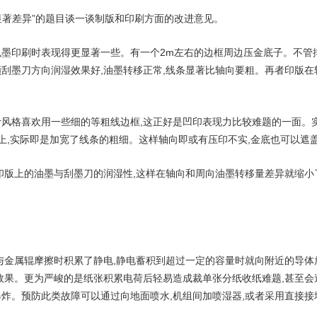
显著差异”的题目谈一谈制版和印刷方面的改进意见。
色墨印刷时表现得更显著一些。有一个2m左右的边框周边压金底子。不管
刮墨刀方向润湿效果好,油墨转移正常,线条显著比轴向要粗。再者印版在
计风格喜欢用一些细的等粗线边框,这正好是凹印表现力比较难题的一面。
以上,实际即是加宽了线条的粗细。这样轴向即或有压印不实,金底也可以遮
印版上的油墨与刮墨刀的润湿性,这样在轴向和周向油墨转移量差异就缩小
张与金属辊摩擦时积累了静电,静电蓄积到超过一定的容量时就向附近的导
的效果。更为严峻的是纸张积累电荷后轻易造成裁单张分纸收纸难题,甚至
爆炸。预防此类故障可以通过向地面喷水,机组间加喷湿器,或者采用直接