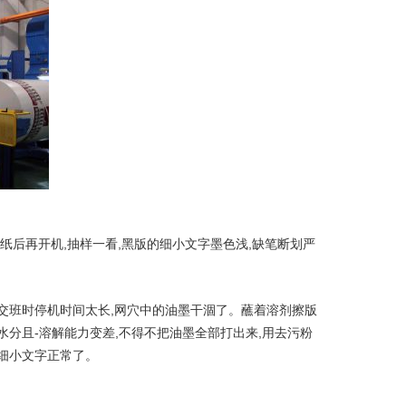
纸后再开机,抽样一看,黑版的细小文字墨色浅,缺笔断划严
交班时停机时间太长,网穴中的油墨干涸了。蘸着溶剂擦版
分且-溶解能力变差,不得不把油墨全部打出来,用去污粉
细小文字正常了。