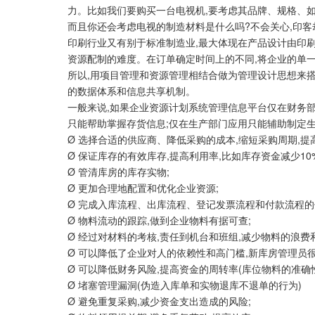
力。比如我们要购买一台电视机,要考虑其品牌、规格、如
而且你还会考虑电视的制造材料是什么吗?不会关心,印客
印刷行业又有别于标准制造业,最大体现在产品设计由印刷
资源配制的难度。在订单确定时间上的不同,将企业的单
所以,用项目管理和资源管理相结合做为管理设计思想来搭
的数据体系和信息共享机制。
一般来说,如果企业资源计划系统管理信息平台仅在财务部
只能帮助掌握存货信息;仅在生产部门应用只能辅助制定
Ø 选择合适的供应商、降低采购的成本,缩短采购周期,提
Ø 保证库存的有效库存,提高利用率,比如库存资金减少10%
Ø 管清库房的库存实物;
Ø 更加合理地配置和优化企业资源;
Ø 完成入库流程、出库流程、登记发票流程和付款流程的
Ø 物料流动的跟踪,做到企业物料有据可查;
Ø 经过对材料的考核,责任到机台和班组,减少物料的浪费
Ø 可以降低了企业对人的依赖性和高门槛,新库房管理员很
Ø 可以降低财务风险,提高资金的周转率(库位物料的准确
Ø 堵塞管理漏洞(伪造入库单和实物退库不退单的行为)
Ø 避免重复采购,减少资金支出造成的风险;