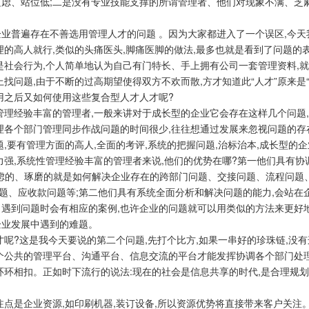
短虑、站位低;二是没有专业技能支撑的所谓管理者、他们对现象不满、芝
业普遍存在不善选用管理人才的问题 。因为大家都进入了一个误区,今天
理的高人就行,类似的头痛医头,脚痛医脚的做法,最多也就是看到了问题的
是社会行为,个人简单地认为自己有门特长、手上拥有公司一套管理资料,
找问题,由于不断的过高期望使得双方不欢而散,方才知道此“人才”原来是“人
用之后又如何使用这些复合型人才人才呢?
管理经验丰富的管理者,一般来讲对于成长型的企业它会存在这样几个问题
理各个部门管理同步作战问题的时间很少,往往想通过发展来忽视问题的存
题,要有管理方面的高人,全面的考评,系统的把握问题,治标治本,成长型的
力强,系统性管理经验丰富的管理者来说,他们的优势在哪?第一他们具有
考虑的、琢磨的就是如何解决企业存在的跨部门问题、交接问题、流程问题
、应收款问题等;第二他们具有系统全面分析和解决问题的能力,会站在企
遇到问题时会有相应的案例,也许企业的问题就可以用类似的方法来更好地
企业发展中遇到的难题。
才呢?这是我今天要说的第二个问题,先打个比方,如果一串好的珍珠链,没
一个公共的管理平台、沟通平台、信息交流的平台才能发挥协调各个部门处
环环相扣。正如时下流行的说法:现在的社会是信息共享的时代,是合理规
注点是企业资源,如印刷机器,装订设备,所以资源优势将直接带来客户关注