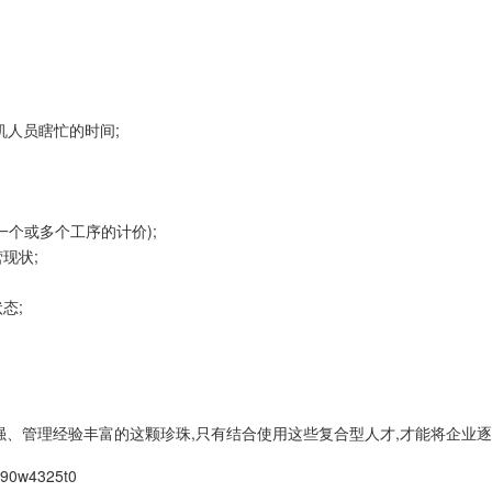
机人员瞎忙的时间;
一个或多个工序的计价);
现状;
态;
力强、管理经验丰富的这颗珍珠,只有结合使用这些复合型人才,才能将企
390w4325t0