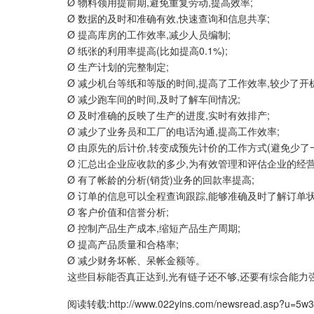
Ø 物料领用提前期,避免重复劳动,提高效率;
Ø 数据的及时和准确有效,快速查询和信息共享;
Ø 提高库房的工作效率,减少人员编制;
Ø 纸张的利用率提高(比如提高0.1%);
Ø 生产计划的完整制定;
Ø 减少机台等纸和等版的时间,提高了工作效率,较少了开
Ø 减少跑车间的时间,及时了解车间情况;
Ø 及时准确的反映了生产的进度,实时有效排产;
Ø 减少了业务员和工厂的电话沟通,提高工作效率;
Ø 由原先的后计价,转变成预先计价的工作方式(避免少了
Ø 汇总出企业应收款的多少,为有效管理和评估企业的经营
Ø 有了帐龄的分析(销货)业务的回款率提高;
Ø 订单的信息可以全程查询跟踪,能够准确及时了解订单状
Ø 客户价值和信誉分析;
Ø 控制产品生产成本,缩短产品生产周期;
Ø 提高产品质量和合格率;
Ø 减少财务坏帐、呆帐金额等。
这些目标能否真正达到,光有链子还不够,还要有综合能
阅读转载:
http://www.022yins.com/newsread.asp?u=5w