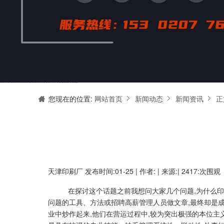
天津印刷厂是集设计制作、印刷、后期加工为一体的的专业印刷综合服务商。我们一直严格把好印刷品的质量关,为您提供产品样本、精美画册、包装盒、书刊杂志,说明书、报价单、海报、企业年报、手提袋、封套单页、宣传单页、折页、信纸、信封、名片、入(出)库单、无碳复写、表格单据、纸杯、喷绘、商场布展、拱门气球、桁架租赁、超薄灯箱等服务。
您现在的位置:
网站首页
新闻动态
新闻资讯
正
天津印刷厂
发布时间:01-25 | 作者: | 来源:| 2417:次围观
在探讨这个话题之前我想问大家几个问题,为什么印
问题的工具、方法或招聘高薪管理人员做文章,最终却是成
业中炒作起来,他们在营运过程中,较为突出极强的本位主