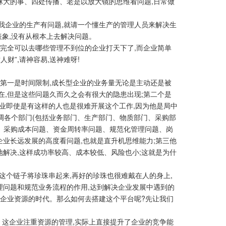
麻大的事、四处传播、老是以放大镜的思维看问题,日常做
我企业的生产有问题,就请一个懂生产的管理人员来解决生
表象,没有从根本上去解决问题。
就完全可以去哪些管理不到位的企业打天下了,而企业简单
财”,请神容易,送神难呀!
,第一是时间限制,成长型企业的业务量无论是主动还是被
在,但是这些问题久而久之会有很大的隐患出现;第二个是
企业即使是有这样的人也是很难开展这个工作,因为他是局中
协调各个部门(包括业务部门、生产部门、物质部门、采购部
、采购成本问题、资金周转率问题、规范化管理问题、岗
业长远发展的高度看问题,也就是直升机思维能力;第三他
解决,这样成功率较高、成本较低、风险也小;这就是为什
有这个链子将珍珠串起来,再好的珍珠也很难戴在人的身上,
理问题和规范业务流程的作用,达到解决企业发展中遇到的
划企业资源的时代。那么如何去搭建这个平台呢?先让我们
。这企业注重资源的管理,实际上直接提升了企业的竞争能