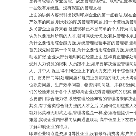
是具有较强的专业技能、缺乏管理系统性、联动性,处事
一些没有系统性、没有深度的管理文档;
上面的讲解内容想引出我对印刷企业的第一点看法,现在企
产效率的问题,明天我的库房管理有问题,招一个懂物质管
从民营企业自身来看,这些现状已不是简单的个人行为,而
认为只要招到所谓的人才,就可高枕无忧,没有从管理体系上
为什么要借用综合能力强,系统管理经验丰富的管理者,选
首先我先回答第一个问题,为什么要借用综合能力强,系统
动地扩张,企业大部分地时间在经营上面,这样真正能够处
受到人力资源的限制,人员跟不上;如果要解决这些管理问
人、井中人,况且得不到企业上下的大力支持;对于综合能
门、财务部门等)处理问题和规范业务流程的能力,天天
位职责问题、生产效率问题、物资消耗问题、库存积压问题
们的经验来源于各个大型印刷企业优秀管理模式的积累,当
么要借用综合能力强,系统管理经验丰富的管理者来解决
其次,有了这类综合能力强的人才之后,又如何使用这些人
就好比英雄无用武之地,管理者也是一样,必须给他提供
难题,实现企业内部横向纵向通盘联动,高中低层上下左右
了解印刷企业的特点。
印刷企业特点是资源引导性企业,没有最终消费者,客户关