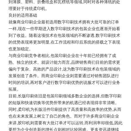
到薄膜、塑料、折叠纸盒和瓦楞纸等领域,同时对各种薄纸的处
理要好于传统柔印机。
良好的适用基础
就像商业印刷企业最初选用数字印刷技术拥有大批可靠的订单
一样,现在一些早期进入数字印刷技术的包装企业也逐渐开始看
到了收益。随着这项技术在包装领域的不断渗透,数字印刷技术
的优势表现将更加明显,在工作流程和印后系统的搭载之下表现
也更加稳定。
与商业印刷竞争者相比,包装印刷企业在十年前已经拥有了成
熟、独立的技术。就设计能力而言,品牌销售商们目前的需求更
偏向于复杂、高效的产品设计,这为数字印刷技术在包装领域的
发展创造了条件。而商业印刷企业则需要通过对销售团队进行
时间的培训,再对客户进行数字印刷优势的说服才可以进行业务
拓展。
目前,长版印刷依旧是包装印刷领域多数企业的选择,但数字印刷
的短版和快速切换等优势所带来的机遇已经表现得非常清晰。
同时,柔印机为长版活件印刷提供了高质量和高效率的优势,从而
也在未来发展上树立了自己的角色。而对于许多商业印刷企业
来讲,胶印机则需要有大批订单才可以运转,而利润率却很低,因此
要想为企业创造新的增长点则相对比较困难。更多资讯请继续