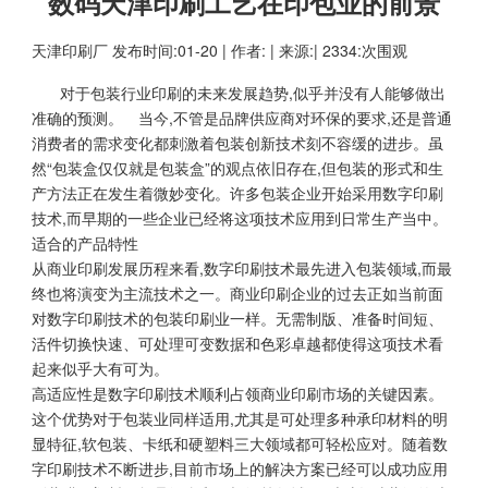
数码天津印刷工艺在印包业的前景
天津印刷厂
发布时间:01-20 | 作者: | 来源:| 2334:次围观
对于包装行业印刷的未来发展趋势,似乎并没有人能够做出
准确的预测。 当今,不管是品牌供应商对环保的要求,还是普通
消费者的需求变化都刺激着包装创新技术刻不容缓的进步。虽
然“包装盒仅仅就是包装盒”的观点依旧存在,但包装的形式和生
产方法正在发生着微妙变化。许多包装企业开始采用数字印刷
技术,而早期的一些企业已经将这项技术应用到日常生产当中。
适合的产品特性
从商业印刷发展历程来看,数字印刷技术最先进入包装领域,而最
终也将演变为主流技术之一。商业印刷企业的过去正如当前面
对数字印刷技术的包装印刷业一样。无需制版、准备时间短、
活件切换快速、可处理可变数据和色彩卓越都使得这项技术看
起来似乎大有可为。
高适应性是数字印刷技术顺利占领商业印刷市场的关键因素。
这个优势对于包装业同样适用,尤其是可处理多种承印材料的明
显特征,软包装、卡纸和硬塑料三大领域都可轻松应对。随着数
字印刷技术不断进步,目前市场上的解决方案已经可以成功应用