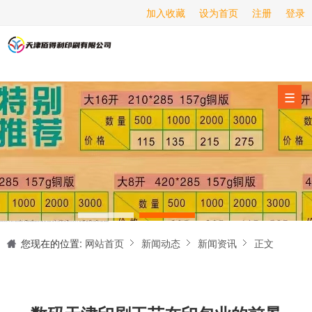
加入收藏
设为首页
注册
登录
画册印刷
海报印刷
服务项目
☰
经营范围
设备展示
新闻动态
关于我们
天津印刷厂是集设计制作、印刷、后期加工为一体的的专业印刷综合服务商。我们一直严格把好印刷品的质量关,为您提供产品样本、精美画册、包装盒、书刊杂志,说明书、报价单、海报、企业年报、手提袋、封套单页、宣传单页、折页、信纸、信封、名片、入(出)库单、无碳复写、表格单据、纸杯、喷绘、商场布展、拱门气球、桁架租赁、超薄灯箱等服务。
联系我们
您现在的位置:
网站首页
新闻动态
新闻资讯
正文