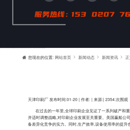
天津印刷厂是集设计制作、印刷、后期加工为一体的的专业印刷综合服务商。我们一直严格把好印刷品的质量关,为您提供产品样本、精美画册、包装盒、书刊杂志,说明书、报价单、海报、企业年报、手提袋、封套单页、宣传单页、折页、信纸、信封、名片、入(出)库单、无碳复写、表格单据、纸杯、喷绘、商场布展、拱门气球、桁架租赁、超薄灯箱等服务。
您现在的位置:
网站首页
新闻动态
新闻资讯
正
天津印刷厂
发布时间:01-20 | 作者: | 来源:| 2354:次围观
在过去的一年里,全球印刷企业见证了一系列破产和
并适时调整战略,对印刷企业发展至关重要。美国赢船公司
备差异化竞争的实力。同时,生产效率,设备使用率的提升