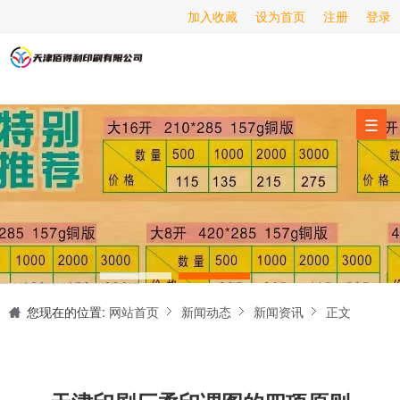
加入收藏
设为首页
注册
登录
画册印刷
海报印刷
服务项目
☰
经营范围
设备展示
新闻动态
关于我们
天津印刷厂是集设计制作、印刷、后期加工为一体的的专业印刷综合服务商。我们一直严格把好印刷品的质量关,为您提供产品样本、精美画册、包装盒、书刊杂志,说明书、报价单、海报、企业年报、手提袋、封套单页、宣传单页、折页、信纸、信封、名片、入(出)库单、无碳复写、表格单据、纸杯、喷绘、商场布展、拱门气球、桁架租赁、超薄灯箱等服务。
联系我们
您现在的位置:
网站首页
新闻动态
新闻资讯
正文