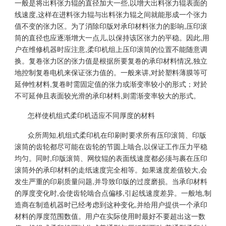
一般是将出料张力辊的直径加大一些,以增大出料张力辊表面的
线速度,这样在进料张力辊与出料张力辊之间就能形成一个张力
值不变的张力区。为了消除印版对承印材料张力的影响,压印滚
筒的直径也应逐渐增大一点儿,以保持该区张力的平稳。因此,用
户在维修机器时应注意,柔印机组上压印滚筒的位置不能随意调
换。复卷张力区的张力值是根据所要复卷的承印材料情况,独立
地控制复卷电机来保证张力值的。一般来讲,对於塑料薄膜等可
延伸性材料,复卷时需固定值的张力或渐变率较小的形式；对於
不可延伸且表面较光滑的承印材料,则需渐变率较大的形式。
怎样使机组式柔印机适应不同厚度的材料
众所周知,机组式柔印机在印刷时要求所有压印滚筒、印版
滚筒的齿轮都尽可能在齿轮的节圆上啮合,以保证工作压力平稳
均匀。同时,印版滚筒、网纹辊的表面线速度都必须与裹在压印
滚筒外的承印材料的走纸速度完全相等。如果速度差值较大,会
发生严重的印刷质量问题,并导致印版的过度磨损。当承印材料
的厚度变化时,会使齿轮啮合点偏移,引起线速度差异。一般地,制
造商在制造机器时已经考虑到这种变化,并给用户提供一个承印
材料的厚度范围数值。用户在实际使用时最好不要超出这一数