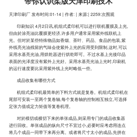
带你认识柔版天津印刷技术
天津印刷厂
发布时间:01-14 | 作者: | 来源:| 2259:次围观
印刷知识 4月2日讯,机组式柔印机可以进行联机覆膜及上光,
但由於涂亮油比覆膜更经济,许多用户通常采用紫外线联机上
光。但对於某些特殊物品如香烟、茶叶、药品、食品的包装,紫
外线亮光油残留的气味会使紫外上光的应用受到限制,这时,可以
采用水基亮光油,用烘乾器进行烘乾即可。不过水基上光後印品
表面的光泽度没有紫外上光好。采用水基亮光油上光时,印刷机
的运行速度要比采用紫外线上光时略低一些。
成品收集有哪些方式
机组式柔印机最简单的下料方式就是复卷。机组式柔印机在
尾部可安装一至两个复卷轴,每个复卷轴的控制相互独立,可选择
定张力值或定力矩值等复卷机理。
对於模切或横切下来的单张成品,则采用专门的成品收集器
进行回收。单张成品的纵向尺寸不宜过小,必要时应考虑用连点
将几个成品一同带下来再分离。或者将尺寸太小的成品,先拼在