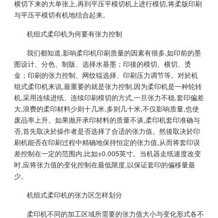
横切下来的大单张上,再到平压平模切机上进行模切,将柔版印刷
与平压平模切有机地结合起来。
机组式柔印机为何要有张力控制
我们都知道,影响柔印机印刷质量的因素有很多,如印前的墨
图设计、分色、制版、选择水基墨；印後的模切、横切、烫
金；印刷的张力控制、网纹辊选择、印刷压力调节等。对於机
组式柔印机来说,最重要的就是张力控制,因为柔印机是一种轮转
机,采用连续进纸、连续印刷模切的方式,一旦张力不稳,套印偏差
大,浪费的柔印材料少则十几米,多则几十米,不仅影响质量,也使
废品率上升。如果抛开承印材料的质量不谈,柔印机套印准确与
否,首先取决於操作者是否选择了合适的张力值。然後取决於印
刷机能否在印刷过程中精确地保持恒定的张力值,从而将套印误
差控制在一定的范围内,比如±0.005英寸。当机器走纸速度改变
时,应将张力值的变化控制在最低限度,以保证套印的偏移量最
少。
机组式柔印机的张力区怎样划分
柔印机不同的加工区域所需要的张力值大小与变化形式各不