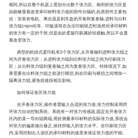
相同,所以在整个机器上需划分出数个张力区。相邻的张力区是
由能够显着改变承印材料张力值的部件分隔的,此类部件主要包
括：安装有电机、离合器及刹车盘的开卷和复卷轴,进料与出料
张力辊(niproll)等。印版滚筒在合压印刷状态时虽然对承印材料
的张力有一定的干扰,但是由於柔版印刷属於轻接触,所以不会显
着改变张力。
典型的机组式柔印机有3个张力区,从开卷轴到进料张力辊之
间为开卷张力区；从进料张力辊到出料张力辊之间为印刷张力
区；从出料张力辊到复卷轴之间为复卷张力区。特殊情况下,如
果需要在出料张力辊之前进行模切,则在印刷与模切之间增加一
隔离张力辊,避免前後段相互影响。
如何保证各区张力值
在开卷张力区,操作者需输入合适的张力值,张力控制采用闭
环张力自动控制系统。系统有一对张力传感器,固定在开卷张力
区内的某一导向辊两端,用於测量承印材料的实际张力值,系统会
对张力的偏差做出修正,保持所输入的张力水平。在印刷张力区
内,采用控制出入该区的承印材料的速度来保证张力值的平稳。