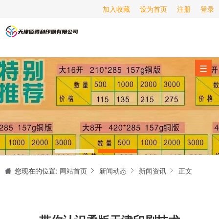
加入收藏
设为首页
注册
登录
画册印刷
海报印刷
服务项目
☰
经营范围
设备展示
新闻动态
关于我们
天津印刷厂是集设计制作、印刷、后期加工为一体的的专业印刷综合服务商。我们一直严格把好印刷品的质量关,为您提供产品样本、精美画册、包装盒、书刊杂志,说明书、报价单、海报、企业年报、手提袋、封套单页、宣传单页、折页、信纸、信封、名片、入(出)库单、无碳复写、表格单据、纸杯、喷绘、商场布展、拱门气球、桁架租赁、超薄灯箱等服务。
联系我们
您现在的位置:
网站首页
新闻动态
新闻资讯
正文