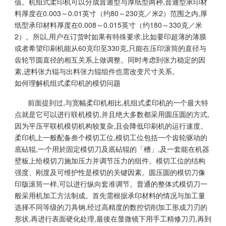
值。机组式柔印机可以分成普通型与厚纸型两种,普通型承印材
料厚度在0.003～0.01英寸（约80～230克／米2）范围之内,厚
纸型承印材料厚度在0.008～0.015英寸（约180～330克／米
2）。所以,用户在订货时如果有特殊要求,比如要印超薄的薄膜
或者希望印刷机能从60克印至330克,只能在压印滚筒的直径与
齿轮节圆直径的相互关系上做调整。同时考虑到张力稳定的因
素,进料张力辊与出料张力辊组件也需改变尺寸关系。
如何理解机组式柔印机的模切问题
前面提到过,与宽幅柔印机相比,机组式柔印机的一个最大特
点就是它可以进行联机模切,并且绝大多数都采用圆压圆的方式,
因为平压平联机模切机构较复杂,且会降低印刷机的运行速度。
柔印机上一般配备叁个模切工位,模切工位包括一个齿轮驱动的
底砧辊,一个用於固定模切刀及底砧辊的「槽」,及一套能在机器
壁板上给模切刀施加压力并调节压力的组件。模切工位的结构
强度、刚度及可维护性是模切的关键因素。圆压圆的模切刀像
印版滚筒一样,可以进行纵向套准调节。普通的整体式模切刀一
般采用机加工方法制成。首先需根据承印材料的情况与加工量
选择不同等级的刀具钢,经过高精度的数控切削加工形成刀刃的
形状,再进行表面硬化处理,最後在显微镜下用手工精修刀刃,再到