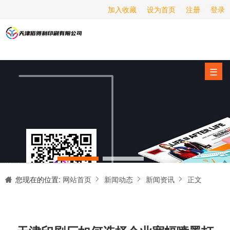
加入收藏
设为首页
注册
登录
画册印刷
海报印刷
服务项目
☰
经营范围
设备展示
新闻动态
关于我们
天津印刷厂是集设计制作、印刷、后期加工为一体的的专业印刷综合服务商。我们一直严格把好印刷品的质量关,为您提供产品样本、精美画册、包装盒、书刊杂志,说明书、报价单、海报、企业年报、手提袋、封套单页、宣传单页、折页、信纸、信封、名片、入(出)库单、无碳复写、表格单据、纸杯、喷绘、商场布展、拱门气球、桁架租赁、超薄灯箱等服务。
联系我们
您现在的位置:
网站首页
新闻动态
新闻资讯
正文