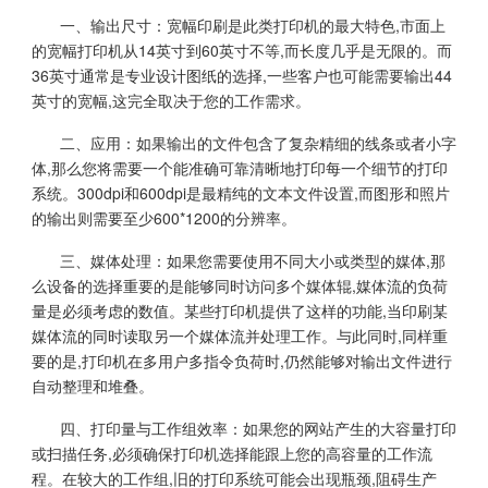
一、输出尺寸：宽幅印刷是此类打印机的最大特色,市面上
的宽幅打印机从14英寸到60英寸不等,而长度几乎是无限的。而
36英寸通常是专业设计图纸的选择,一些客户也可能需要输出44
英寸的宽幅,这完全取决于您的工作需求。
二、应用：如果输出的文件包含了复杂精细的线条或者小字
体,那么您将需要一个能准确可靠清晰地打印每一个细节的打印
系统。300dpi和600dpi是最精纯的文本文件设置,而图形和照片
的输出则需要至少600*1200的分辨率。
三、媒体处理：如果您需要使用不同大小或类型的媒体,那
么设备的选择重要的是能够同时访问多个媒体辊,媒体流的负荷
量是必须考虑的数值。某些打印机提供了这样的功能,当印刷某
媒体流的同时读取另一个媒体流并处理工作。与此同时,同样重
要的是,打印机在多用户多指令负荷时,仍然能够对输出文件进行
自动整理和堆叠。
四、打印量与工作组效率：如果您的网站产生的大容量打印
或扫描任务,必须确保打印机选择能跟上您的高容量的工作流
程。在较大的工作组,旧的打印系统可能会出现瓶颈,阻碍生产