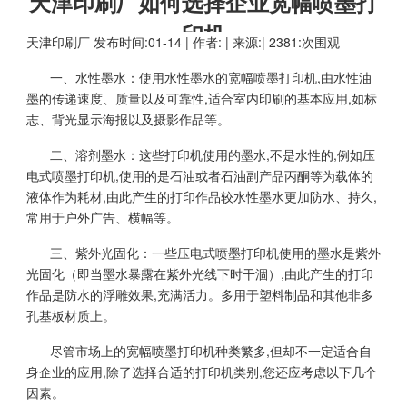
天津印刷厂如何选择企业宽幅喷墨打
印机
天津印刷厂
发布时间:01-14 | 作者: | 来源:| 2381:次围观
一、水性墨水：使用水性墨水的宽幅喷墨打印机,由水性油
墨的传递速度、质量以及可靠性,适合室内印刷的基本应用,如标
志、背光显示海报以及摄影作品等。
二、溶剂墨水：这些打印机使用的墨水,不是水性的,例如压
电式喷墨打印机,使用的是石油或者石油副产品丙酮等为载体的
液体作为耗材,由此产生的打印作品较水性墨水更加防水、持久,
常用于户外广告、横幅等。
三、紫外光固化：一些压电式喷墨打印机使用的墨水是紫外
光固化（即当墨水暴露在紫外光线下时干涸）,由此产生的打印
作品是防水的浮雕效果,充满活力。多用于塑料制品和其他非多
孔基板材质上。
尽管市场上的宽幅喷墨打印机种类繁多,但却不一定适合自
身企业的应用,除了选择合适的打印机类别,您还应考虑以下几个
因素。