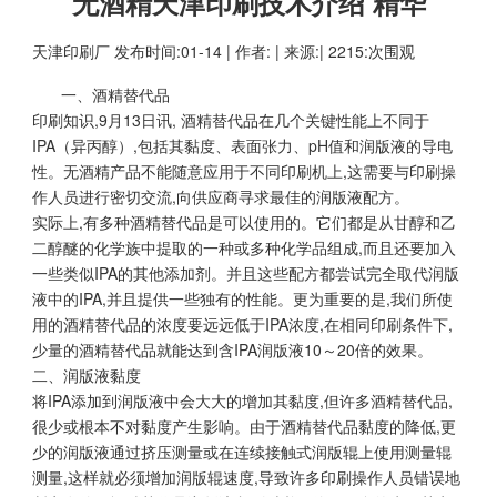
无酒精天津印刷技术介绍 精华
天津印刷厂
发布时间:01-14 | 作者: | 来源:| 2215:次围观
一、酒精替代品
印刷知识,9月13日讯, 酒精替代品在几个关键性能上不同于
IPA（异丙醇）,包括其黏度、表面张力、pH值和润版液的导电
性。无酒精产品不能随意应用于不同印刷机上,这需要与印刷操
作人员进行密切交流,向供应商寻求最佳的润版液配方。
实际上,有多种酒精替代品是可以使用的。它们都是从甘醇和乙
二醇醚的化学族中提取的一种或多种化学品组成,而且还要加入
一些类似IPA的其他添加剂。并且这些配方都尝试完全取代润版
液中的IPA,并且提供一些独有的性能。更为重要的是,我们所使
用的酒精替代品的浓度要远远低于IPA浓度,在相同印刷条件下,
少量的酒精替代品就能达到含IPA润版液10～20倍的效果。
二、润版液黏度
将IPA添加到润版液中会大大的增加其黏度,但许多酒精替代品,
很少或根本不对黏度产生影响。由于酒精替代品黏度的降低,更
少的润版液通过挤压测量或在连续接触式润版辊上使用测量辊
测量,这样就必须增加润版辊速度,导致许多印刷操作人员错误地