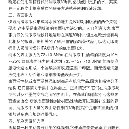
断定在使用酒精替代品润版液印刷时必须使用更多的水。其实,
在一定程度上提高黏度的解决方法就是使润版液冷却。
三、表面张力
快速润湿印版和形成薄水膜的能力是胶印对润版液的两个关键
要求,这主要是由润版液的表面张力决定的。人们普遍认为,表面
张力低的润版液能较好地运用在高速印刷中,但是在欧洲也有与
此相反的报道。据相关的了解,当前的酒精替代品可以达到印刷
操作人员所习惯的IPA所具有的低表面张力。
纯水的表面张力为72×10-3N/m,在润版液中,酒精的浓度为10%
～25%,降低表面张力使其达到（35～45）×10-3N/m,能够使润
版液快速地形成一个连续的薄膜,覆盖整个印版。而无酒精润版
液使用表面活性剂和溶剂来降低表面张力。
表面活性剂或表面活性添加剂都是有机化学品,因为其极性分子
结构,它们都倾向于集中在界面上。正常情况下,它们在润版液与
空气以及油墨与空气之间的界面上。在高速印刷情况下,这些界
面迅速改变,所以表面活性剂必须迅速地散开以重新补充新的界
面。润版液中大量的表面活性剂在印刷过程中是非常重要的,但
添加过多也会加剧油墨乳化。
四、印刷亮度和光泽
酒精是一种主动侵袭油墨的稀释剂,它使油墨失去光泽,并影响色