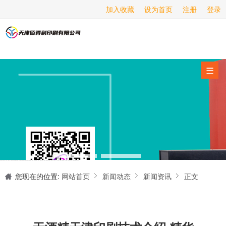
加入收藏
设为首页
注册
登录
画册印刷
海报印刷
服务项目
☰
经营范围
设备展示
新闻动态
关于我们
天津印刷厂是集设计制作、印刷、后期加工为一体的的专业印刷综合服务商。我们一直严格把好印刷品的质量关,为您提供产品样本、精美画册、包装盒、书刊杂志,说明书、报价单、海报、企业年报、手提袋、封套单页、宣传单页、折页、信纸、信封、名片、入(出)库单、无碳复写、表格单据、纸杯、喷绘、商场布展、拱门气球、桁架租赁、超薄灯箱等服务。
联系我们
您现在的位置:
网站首页
新闻动态
新闻资讯
正文