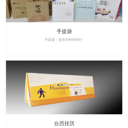
手提袋
手提袋：宣传与时尚同行
台历挂历