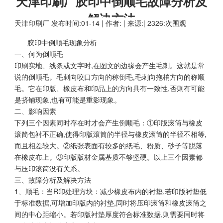
天津印刷厂胶印中倒顺毛故障分析及
解决方法
天津印刷厂
发布时间:01-14 | 作者: | 来源:| 2326:次围观
胶印中倒顺毛现象分析
一、何为倒顺毛
印刷实地、线条或文字时,在图文的边缘会产生毛刺。这就是常
说的倒顺毛。毛刺向咬口方向的称倒毛,毛刺向拖梢方向的称顺
毛。它在印版、橡皮布和印品上的方向具有一致性,否则有可能
是挤铺现象,也有可能是重影现象。
二、影响因素
下列三个因素同时存在时才会产生倒顺毛：①印版滚筒与橡皮
滚筒包衬不正确,使得印版滚筒的半径与橡皮滚筒的半径不相等,
而且相差较大。②纸张表面有较多的纸毛、粉质、砂子等脱落
在橡皮布上。③印版版材金属基质不够坚硬。以上三个因素都
与压印滚筒没有关系。
三、故障分析及解决方法
1、顺毛：当R印处理方块：减少橡皮布内的衬垫,若印版衬垫低
于标准数据,可增加印版内的衬垫,同时将压印滚筒和橡皮滚筒之
间的中心距缩小。若印版衬垫厚度符合标准数据,则需要同时将