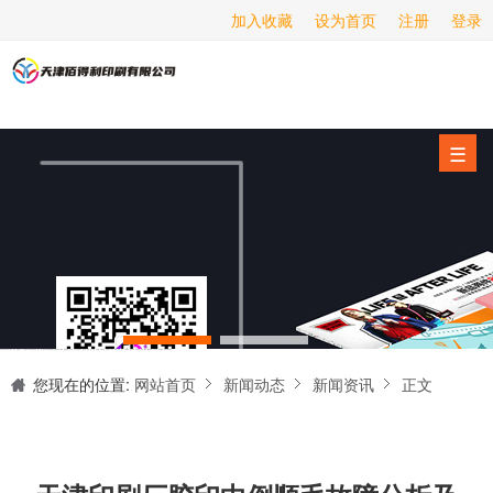
加入收藏
设为首页
注册
登录
画册印刷
海报印刷
服务项目
☰
经营范围
设备展示
新闻动态
关于我们
天津印刷厂是集设计制作、印刷、后期加工为一体的的专业印刷综合服务商。我们一直严格把好印刷品的质量关,为您提供产品样本、精美画册、包装盒、书刊杂志,说明书、报价单、海报、企业年报、手提袋、封套单页、宣传单页、折页、信纸、信封、名片、入(出)库单、无碳复写、表格单据、纸杯、喷绘、商场布展、拱门气球、桁架租赁、超薄灯箱等服务。
联系我们
您现在的位置:
网站首页
新闻动态
新闻资讯
正文