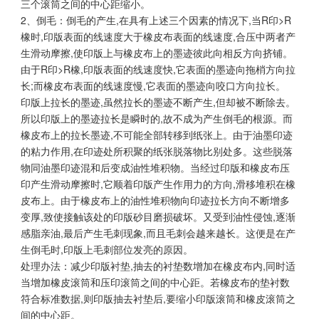
三个滚筒之间的中心距缩小。
2、倒毛：倒毛的产生,在具有上述三个因素的情况下,当R印>R
橡时,印版表面的线速度大于橡皮布表面的线速度,合压中两者产
生滑动摩擦,使印版上与橡皮布上的墨迹彼此向相反方向挤铺。
由于R印>R橡,印版表面的线速度快,它表面的墨迹向拖梢方向拉
长;而橡皮布表面的线速度慢,它表面的墨迹向咬口方向拉长。
印版上拉长的墨迹,虽然拉长的墨迹不断产生,但却被不断除去。
所以印版上的墨迹拉长是瞬时的,故不成为产生倒毛的根源。而
橡皮布上的拉长墨迹,不可能全部转移到纸张上。由于油墨印迹
的粘力作用,在印迹处所积聚的纸张脱落物比别处多。这些脱落
物同油墨印迹混和后变成油性堆积物。当经过印版和橡皮布压
印产生滑动摩擦时,它顺着印版产生作用力的方向,滑移堆积在橡
皮布上。由于橡皮布上的油性堆积物向印迹拉长方向不断增多
变厚,致使接触该处的印版砂目磨损破坏。又受到油性侵蚀,逐渐
感脂亲油,最后产生毛刺现象,而且毛刺会越来越长。这便是在产
生倒毛时,印版上毛刺部位发亮的原因。
处理办法：减少印版衬垫,抽去的衬垫数增加在橡皮布内,同时适
当增加橡皮滚筒和压印滚筒之间的中心距。若橡皮布的垫衬数
符合标准数据,则印版抽去衬垫后,要缩小印版滚筒和橡皮滚筒之
间的中心距。