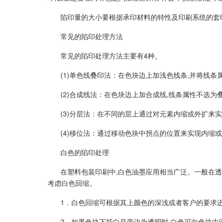
陷印量的大小要根据承印材料的特性及印刷系统的套印精
常见的陷印处理方法
常见的陷印处理方法主要有4种。
(1)单色线叠印法：在色块边上加浅色线条,并将线条
(2)合成线法：在色块边上加合成线,线条属性不选为
(3)分层法：在不同的层上通过对元素内缩或外扩来
(4)移位法：通过移动色块中拐点的位置来实现内缩
白色的陷印处理
在塑料包装印刷中,白色油墨应用相当广泛。一般在透
考虑白色回缩。
1．白色回缩可根据其上颜色的深浅或者客户的要求进行,
2．如果色块下托白且旁边为透明时,白色可向色块中回