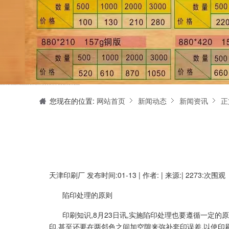
天津印刷厂是集设计制作、印刷、后期加工为一体的的专业印刷综合服务商。我们一直严格把好印刷品的质量关,为您提供产品样本、精美画册、包装盒、书刊杂志,说明书、报价单、海报、企业年报、手提袋、封套单页、宣传单页、折页、信纸、信封、名片、入(出)库单、无碳复写、表格单据、纸杯、喷绘、商场布展、拱门气球、桁架租赁、超薄灯箱等服务。
您现在的位置:
网站首页
新闻动态
新闻资讯
正
天津印刷厂
发布时间:01-13 | 作者: | 来源:| 2273:次围观
陷印处理的原则
印刷知识,8月23日讯,实施陷印处理也要遵循一定
印,甚至还要在两邻色之间加空隙来弥补套印误差,以使印