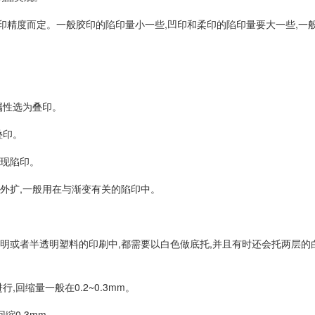
度而定。一般胶印的陷印量小一些,凹印和柔印的陷印量要大一些,一般在0
属性选为叠印。
叠印。
实现陷印。
或外扩,一般用在与渐变有关的陷印中。
明或者半透明塑料的印刷中,都需要以白色做底托,并且有时还会托两层的
回缩量一般在0.2~0.3mm。
缩0.3mm。