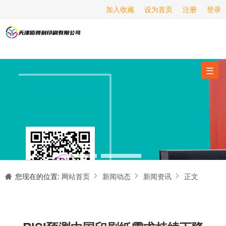
加入收藏
设为首页
注册
登录
画册印刷
海报印刷
服务项目
☰
经营范围
设备展示
新闻动态
关于我们
天津印刷厂是集设计制作、印刷、后期加工为一体的的专业印刷综合服务商。我们一直严格把好印刷品的质量关,为您提供产品样本、精美画册、包装盒、书刊杂志,说明书、报价单、海报、企业年报、手提袋、封套单页、宣传单页、折页、信纸、信封、名片、入(出)库单、无碳复写、表格单据、纸杯、喷绘、商场布展、拱门气球、桁架租赁、超薄灯箱等服务。
联系我们
您现在的位置:
网站首页
新闻动态
新闻资讯
正文