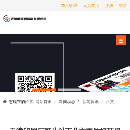
加入收藏
设为首页
注册
登录
画册印刷
海报印刷
服务项目
☰
经营范围
设备展示
新闻动态
关于我们
天津印刷厂是集设计制作、印刷、后期加工为一体的的专业印刷综合服务商。我们一直严格把好印刷品的质量关,为您提供产品样本、精美画册、包装盒、书刊杂志,说明书、报价单、海报、企业年报、手提袋、封套单页、宣传单页、折页、信纸、信封、名片、入(出)库单、无碳复写、表格单据、纸杯、喷绘、商场布展、拱门气球、桁架租赁、超薄灯箱等服务。
联系我们
您现在的位置:
网站首页
新闻动态
新闻资讯
正文