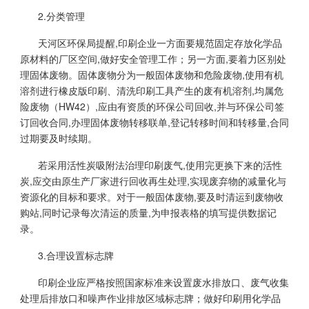
2.分类管理
天河区环保局提醒,印刷企业一方面要规范固定存放化学品
原材料的厂区空间,做好安全管理工作；另一方面,要着力区别处
理固体废物。固体废物分为一般固体废物和危险废物,使用有机
溶剂进行橡皮版印刷、清洗印刷工具产生的废有机溶剂,均属危
险废物（HW42）,应由有资质的环保公司回收,并与环保公司签
订回收合同,办理固体废物转移联单,登记转移时间和转移量,合同
过期要及时续期。
若采用活性炭吸附法治理印刷废气,使用完更换下来的活性
炭,应交由原生产厂家进行回收再生处理,实现废弃物的减量化与
资源化的目标和要求。对于一般固体废物,要及时清运到废物收
购站,同时记录每次清运的质量,为申报表格的填写提供数据记
录。
3.合理设置标志牌
印刷企业应严格按照国家标准来设置废水排放口、废气收集
处理后排放口和噪声作业排放区域标志牌；做好印刷用化学品