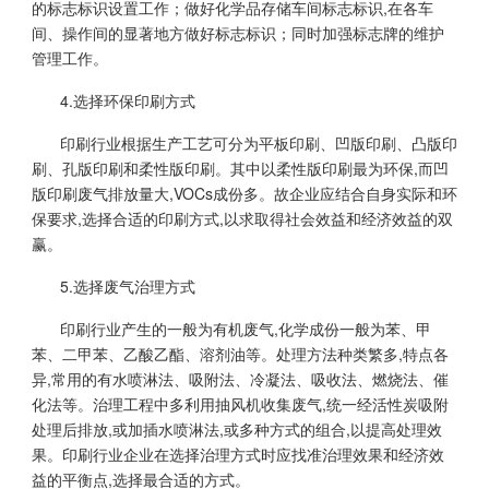
的标志标识设置工作；做好化学品存储车间标志标识,在各车
间、操作间的显著地方做好标志标识；同时加强标志牌的维护
管理工作。
4.选择环保印刷方式
印刷行业根据生产工艺可分为平板印刷、凹版印刷、凸版印
刷、孔版印刷和柔性版印刷。其中以柔性版印刷最为环保,而凹
版印刷废气排放量大,VOCs成份多。故企业应结合自身实际和环
保要求,选择合适的印刷方式,以求取得社会效益和经济效益的双
赢。
5.选择废气治理方式
印刷行业产生的一般为有机废气,化学成份一般为苯、甲
苯、二甲苯、乙酸乙酯、溶剂油等。处理方法种类繁多,特点各
异,常用的有水喷淋法、吸附法、冷凝法、吸收法、燃烧法、催
化法等。治理工程中多利用抽风机收集废气,统一经活性炭吸附
处理后排放,或加插水喷淋法,或多种方式的组合,以提高处理效
果。印刷行业企业在选择治理方式时应找准治理效果和经济效
益的平衡点,选择最合适的方式。