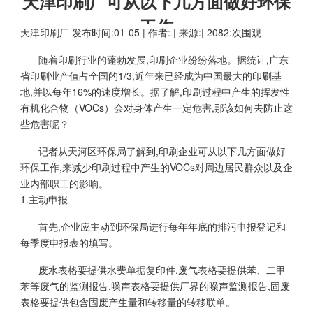
天津印刷厂可从以下几方面做好环保
工作
天津印刷厂
发布时间:01-05 | 作者: | 来源:| 2082:次围观
随着印刷行业的蓬勃发展,印刷企业纷纷落地。据统计,广东
省印刷业产值占全国的1/3,近年来已经成为中国最大的印刷基
地,并以每年16%的速度增长。据了解,印刷过程中产生的挥发性
有机化合物（VOCs）会对身体产生一定危害,那该如何去防止这
些危害呢？
记者从天河区环保局了解到,印刷企业可从以下几方面做好
环保工作,来减少印刷过程中产生的VOCs对周边居民群众以及企
业内部职工的影响。
1.主动申报
首先,企业应主动到环保局进行每年年底的排污申报登记和
每季度申报表的填写。
废水表格要提供水费单据复印件,废气表格要提供苯、二甲
苯等废气的监测报告,噪声表格要提供厂界的噪声监测报告,固废
表格要提供包含固废产生量和转移量的转移联单。