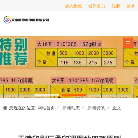
加入收藏
设为首页
注册
登录
画册印刷
海报印刷
服务项目
☰
经营范围
设备展示
新闻动态
关于我们
天津印刷厂是集设计制作、印刷、后期加工为一体的的专业印刷综合服务商。我们一直严格把好印刷品的质量关,为您提供产品样本、精美画册、包装盒、书刊杂志,说明书、报价单、海报、企业年报、手提袋、封套单页、宣传单页、折页、信纸、信封、名片、入(出)库单、无碳复写、表格单据、纸杯、喷绘、商场布展、拱门气球、桁架租赁、超薄灯箱等服务。
联系我们
您现在的位置:
网站首页
新闻动态
新闻资讯
正文