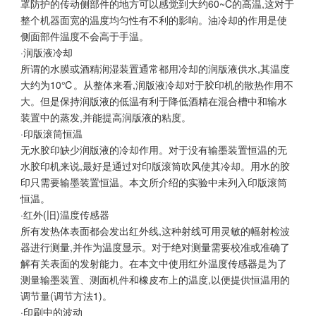
罩防护的传动侧部件的地方可以感觉到大约60~C的高温,这对于
整个机器面宽的温度均匀性有不利的影响。油冷却的作用是使
侧面部件温度不会高于手温。
·润版液冷却
所谓的水膜或酒精润湿装置通常都用冷却的润版液供水,其温度
大约为10℃。从整体来看,润版液冷却对于胶印机的散热作用不
大。但是保持润版液的低温有利于降低酒精在混合槽中和输水
装置中的蒸发,并能提高润版液的粘度。
·印版滚筒恒温
无水胶印缺少润版液的冷却作用。对于没有输墨装置恒温的无
水胶印机来说,最好是通过对印版滚筒吹风使其冷却。用水的胶
印只需要输墨装置恒温。本文所介绍的实验中未列入印版滚筒
恒温。
·红外(旧)温度传感器
所有发热体表面都会发出红外线,这种射线可用灵敏的幅射检波
器进行测量,并作为温度显示。对于绝对测量需要校准或准确了
解有关表面的发射能力。在本文中使用红外温度传感器是为了
测量输墨装置、测面机件和橡皮布上的温度,以便提供恒温用的
调节量(调节方法1)。
·印刷中的波动