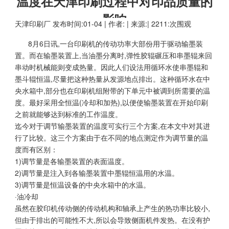
温度在天津印刷过程中对印品质量的
影响
天津印刷厂
发布时间:01-04 | 作者: | 来源:| 2211:次围观
8月6日讯,一台印刷机的传动功率大部份用于驱动输墨装
置。而在输墨装置上,当油墨分离时,弹性胶辊碾压和串墨辊来回
串动时机械能则变成热量。因此人们设法用循环水使串墨辊和
墨斗辊恒温,尽量把这种热量从发源地点排出。这种循环水在中
央水箱中,部分也在印刷机组附带的下单元中被调到所需要的温
度。最好采用全恒温(冷却和加热),以便使输墨装置在开始印刷
之前就能够达到标准的工作温度。
迄今对于调节输墨装置的温度可实行三个方案,在本文中对其进
行了比较。这三个方案由于在不同的地点测定作为调节量的温
度而有区别：
1)调节量是各输墨装置的表面温度。
2)调节量是注入到各输墨装置中墨辊恒温用的水温。
3)调节量是恒温设备的中央水箱中的水温。
·油冷却
虽然在胶印机传动侧的传动机构和轴承上产生的热功率比较小,
但由于排出的可能性不大,所以会导致侧面机件发热。在没有护