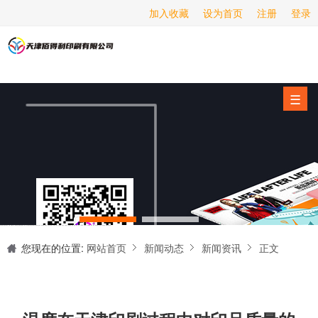
加入收藏
设为首页
注册
登录
画册印刷
海报印刷
服务项目
☰
经营范围
设备展示
新闻动态
关于我们
天津印刷厂是集设计制作、印刷、后期加工为一体的的专业印刷综合服务商。我们一直严格把好印刷品的质量关,为您提供产品样本、精美画册、包装盒、书刊杂志,说明书、报价单、海报、企业年报、手提袋、封套单页、宣传单页、折页、信纸、信封、名片、入(出)库单、无碳复写、表格单据、纸杯、喷绘、商场布展、拱门气球、桁架租赁、超薄灯箱等服务。
联系我们
您现在的位置:
网站首页
新闻动态
新闻资讯
正文