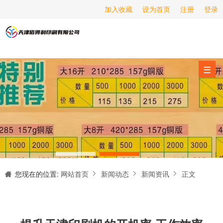
加入收藏
设为首页
注册
登录
画册印刷
海报印刷
服务项目
☰
经营范围
设备展示
新闻动态
关于我们
天津印刷厂是集设计制作、印刷、后期加工为一体的的专业印刷综合服务商。我们一直严格把好印刷品的质量关,为您提供产品样本、精美画册、包装盒、书刊杂志,说明书、报价单、海报、企业年报、手提袋、封套单页、宣传单页、折页、信纸、信封、名片、入(出)库单、无碳复写、表格单据、纸杯、喷绘、商场布展、拱门气球、桁架租赁、超薄灯箱等服务。
联系我们
您现在的位置:
网站首页
新闻动态
新闻资讯
正文