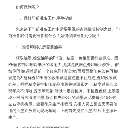
如何做到呢？
一、做好印前准备工作,事半功倍
先来谈下印前准备工作中需要重视的点滴细节控制之处。印
前准备我们需要准备些什么？如何保障准备到位呢？
1、准备印刷机所需要油墨
领取油墨,检查油墨的PH值、粘度、色相是否符合标准。因
PH值控制印刷对纸张的吸附力,尤其是做网点叠印最为突出。假
如你PH值调整是前一个红色PH值设为9而后面叠印色蓝色PH值
设定为8,这样叠印出来的效果就是蓝色盖不住红色,叠印效果就
会差。同样粘度是控制印刷品质最关键因素之一,粘度过高会出
现印刷不清晰,脱墨等现象,所以一定要检测。不检查色相,上墨发
现不对后再清洗油墨,就会损失2公斤的油墨及花费最少15分钟
左右停机换墨。查看印刷生产排程后,安排人员去领当天需要使
用的油墨并放置到现场车间。上机前先搅拌油墨,然后上墨循环
生产。