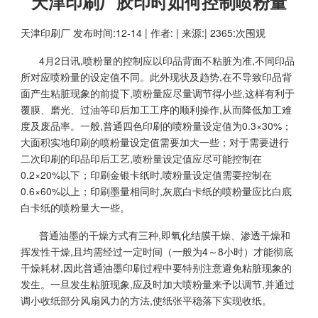
天津印刷厂胶印时如何控制喷粉量
天津印刷厂
发布时间:12-14 | 作者: | 来源:| 2365:次围观
4月2日讯,喷粉量的控制应以印品背面不粘脏为准,不同印品
所对应喷粉量的设定值不同。此外现状及趋势,在不导致印品背
面产生粘脏现象的前提下,喷粉量应尽量调节得小些,这样有利于
覆膜、磨光、过油等印后加工工序的顺利操作,从而降低加工难
度及废品率。一般,普通四色印刷的喷粉量设定值为0.3×30%；
大面积实地印刷的喷粉量设定值需要加大一些；对于需要进行
二次印刷的印品印后工艺,喷粉量设定值应尽可能控制在
0.2×20%以下；印刷金银卡纸时,喷粉量设定值需要控制在
0.6×60%以上；印刷墨量相同时,灰底白卡纸的喷粉量应比白底
白卡纸的喷粉量大一些。
普通油墨的干燥方式有三种,即氧化结膜干燥、渗透干燥和
挥发性干燥,且均需经过一定时间（一般为4～8小时）才能彻底
干燥耗材,因此普通油墨印刷过程中要特别注意避免粘脏现象的
发生。一旦发生粘脏现象,应及时加大喷粉量来予以调节,并通过
调小收纸部分风扇风力的方法,使纸张平稳落下实现收纸。