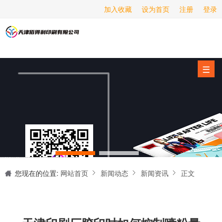
加入收藏
设为首页
注册
登录
画册印刷
海报印刷
服务项目
☰
经营范围
设备展示
新闻动态
关于我们
天津印刷厂是集设计制作、印刷、后期加工为一体的的专业印刷综合服务商。我们一直严格把好印刷品的质量关,为您提供产品样本、精美画册、包装盒、书刊杂志,说明书、报价单、海报、企业年报、手提袋、封套单页、宣传单页、折页、信纸、信封、名片、入(出)库单、无碳复写、表格单据、纸杯、喷绘、商场布展、拱门气球、桁架租赁、超薄灯箱等服务。
联系我们
您现在的位置:
网站首页
新闻动态
新闻资讯
正文