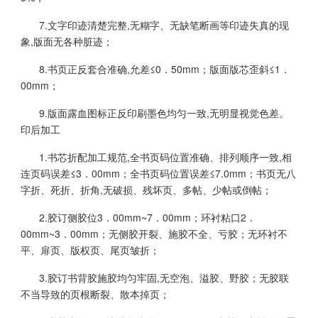
7.文字印迹清楚完整,无糊字、无缺笔断画等印迹失真的现
象,版面无各种脏迹；
8.书页正反套合准确,允差≤0．50mm；版面版芯歪斜≤1．
00mm；
9.版面露血图标正反印刷墨色均匀一致,无明显视觉色差。
印后加工
1.书芯折配加工规范,全书页码位置准确、排列顺序一致,相
连页码误差≤3．00mm；全书页码位置误差≤7.0mm；书页无八
字折、死折、折角,无破损、残坏页、多帖、少帖或倒帖；
2.胶订侧胶位3．00mm~7．00mm；环衬粘口2．
00mm~3．00mm；无侧胶开裂、施胶不全、亏胶；无环衬不
平、扉页、版权页、尾页皱折；
3.胶订书背胶施胶均匀牢固,无空泡、溢胶、野胶；无胶联
不当导致的页根断裂、散本掉页；