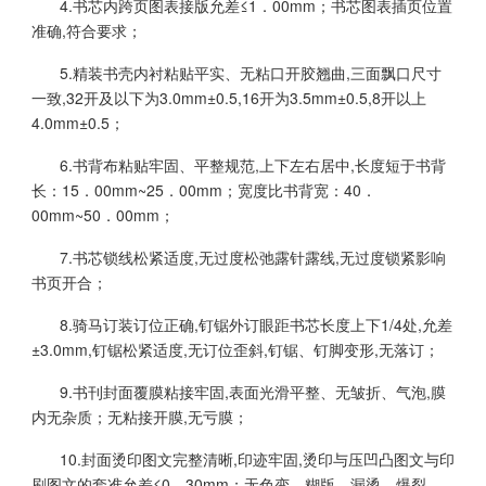
4.书芯内跨页图表接版允差≤1．00mm；书芯图表插页位置
准确,符合要求；
5.精装书壳内衬粘贴平实、无粘口开胶翘曲,三面飘口尺寸
一致,32开及以下为3.0mm±0.5,16开为3.5mm±0.5,8开以上
4.0mm±0.5；
6.书背布粘贴牢固、平整规范,上下左右居中,长度短于书背
长：15．00mm~25．00mm；宽度比书背宽：40．
00mm~50．00mm；
7.书芯锁线松紧适度,无过度松弛露针露线,无过度锁紧影响
书页开合；
8.骑马订装订位正确,钉锯外订眼距书芯长度上下1/4处,允差
±3.0mm,钉锯松紧适度,无订位歪斜,钉锯、钉脚变形,无落订；
9.书刊封面覆膜粘接牢固,表面光滑平整、无皱折、气泡,膜
内无杂质；无粘接开膜,无亏膜；
10.封面烫印图文完整清晰,印迹牢固,烫印与压凹凸图文与印
刷图文的套准允差≤0．30mm；无色变、糊版、漏烫、爆裂、