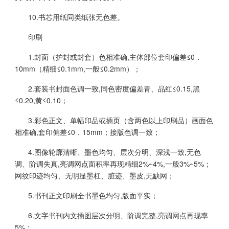
10.书芯用纸同类纸张无色差。
印刷
1.封面（护封或封套）色相准确,主体部位套印偏差≤0．
10mm（精细≤0.1mm,一般≤0.2mm）；
2.套装书封面色调一致,同色密度偏差青、品红≤0.15,黑
≤0.20,黄≤0.10；
3.彩色正文、单幅印品或插页（含两色以上印刷品）画面色
相准确,套印偏差≤0．15mm；接版色调一致；
4.图像轮廓清晰、墨色均匀、层次分明、深浅一致,无色
调、阶调失真,亮调网点面积率再现精细2%~4%,一般3%~5%；
网纹印迹均匀、无明显墨杠、脏迹、墨皮,无缺网；
5.书刊正文印刷全书墨色均匀,版面平实；
6.文字书刊内文插图层次分明、阶调完整,亮调网点再现率
5%；