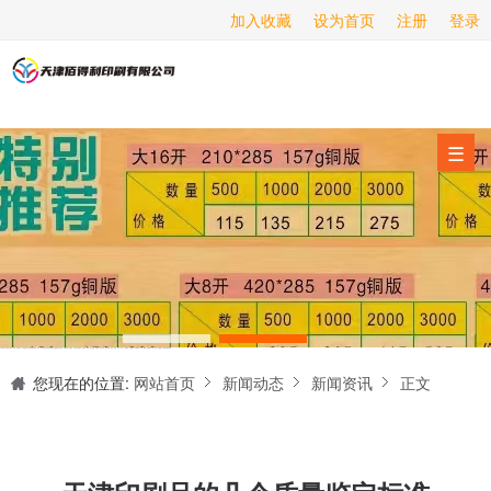
加入收藏
设为首页
注册
登录
画册印刷
海报印刷
服务项目
☰
经营范围
设备展示
新闻动态
关于我们
天津印刷厂是集设计制作、印刷、后期加工为一体的的专业印刷综合服务商。我们一直严格把好印刷品的质量关,为您提供产品样本、精美画册、包装盒、书刊杂志,说明书、报价单、海报、企业年报、手提袋、封套单页、宣传单页、折页、信纸、信封、名片、入(出)库单、无碳复写、表格单据、纸杯、喷绘、商场布展、拱门气球、桁架租赁、超薄灯箱等服务。
联系我们
您现在的位置:
网站首页
新闻动态
新闻资讯
正文