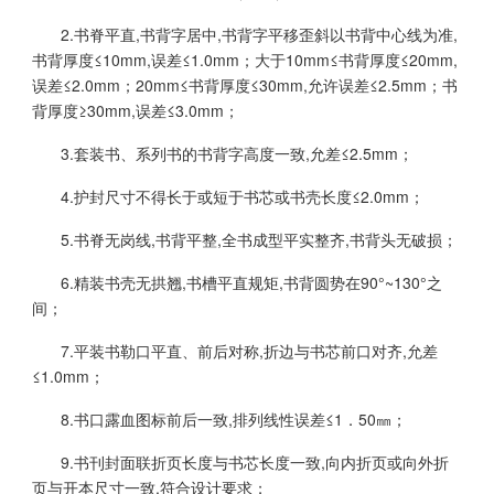
2.书脊平直,书背字居中,书背字平移歪斜以书背中心线为准,
书背厚度≤10mm,误差≤1.0mm；大于10mm≤书背厚度≤20mm,
误差≤2.0mm；20mm≤书背厚度≤30mm,允许误差≤2.5mm；书
背厚度≥30mm,误差≤3.0mm；
3.套装书、系列书的书背字高度一致,允差≤2.5mm；
4.护封尺寸不得长于或短于书芯或书壳长度≤2.0mm；
5.书脊无岗线,书背平整,全书成型平实整齐,书背头无破损；
6.精装书壳无拱翘,书槽平直规矩,书背圆势在90°~130°之
间；
7.平装书勒口平直、前后对称,折边与书芯前口对齐,允差
≤1.0mm；
8.书口露血图标前后一致,排列线性误差≤1．50㎜；
9.书刊封面联折页长度与书芯长度一致,向内折页或向外折
页与开本尺寸一致,符合设计要求；