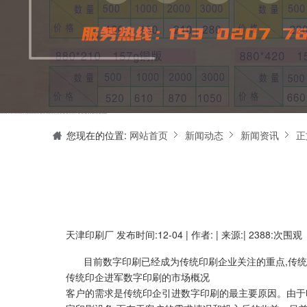
天津印刷厂是集设计制作、印刷、后期加工为一体的的专业印刷综合服务商。我们一直严格把好印刷品的质量关,为您提供产品样本、精美画册、包装盒、书刊杂志,说明书、报价单、海报、企业年报、手提袋、封套单页、宣传单页、折页、信纸、信封、名片、入(出)库单、无碳复写、表格单据、纸杯、喷绘、商场布展、拱门气球、桁架租赁、超薄灯箱等服务。
您现在的位置:
网站首页
新闻动态
新闻资讯
正
天津印刷厂
发布时间:12-04 | 作者: | 来源:| 2388:次围观
目前数字印刷已经成为传统印刷企业关注的重点,传统
传统印企进军数字印刷的市场概况
客户的需求是传统印企引进数字印刷的最主要原因。由于