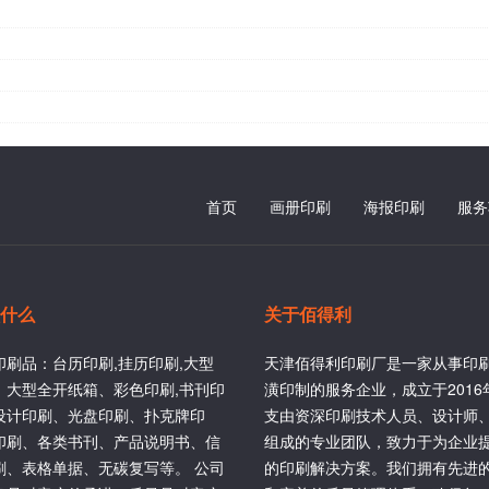
首页
画册印刷
海报印刷
服务
什么
关于佰得利
印刷品：台历印刷,挂历印刷,大型
天津佰得利印刷厂是一家从事印
、大型全开纸箱、彩色印刷,书刊印
潢印制的服务企业，成立于201
设计印刷、光盘印刷、扑克牌印
支由资深印刷技术人员、设计师
印刷、各类书刊、产品说明书、信
组成的专业团队，致力于为企业
刷、表格单据、无碳复写等。 公司
的印刷解决方案。我们拥有先进