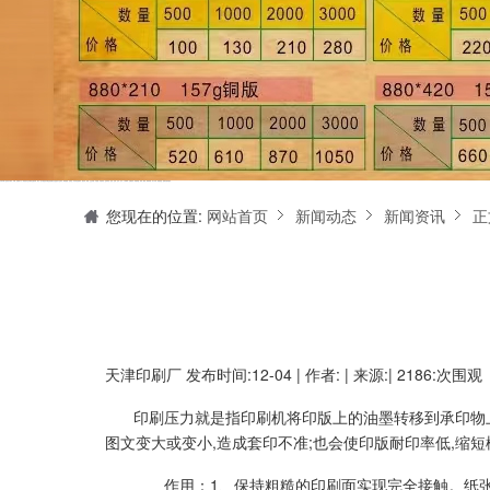
天津印刷厂是集设计制作、印刷、后期加工为一体的的专业印刷综合服务商。我们一直严格把好印刷品的质量关,为您提供产品样本、精美画册、包装盒、书刊杂志,说明书、报价单、海报、企业年报、手提袋、封套单页、宣传单页、折页、信纸、信封、名片、入(出)库单、无碳复写、表格单据、纸杯、喷绘、商场布展、拱门气球、桁架租赁、超薄灯箱等服务。
您现在的位置:
网站首页
新闻动态
新闻资讯
正
天津印刷厂
发布时间:12-04 | 作者: | 来源:| 2186:次围观
印刷压力就是指印刷机将印版上的油墨转移到承印物
图文变大或变小,造成套印不准;也会使印版耐印率低,缩
作用：1、保持粗糙的印刷面实现完全接触。纸张、