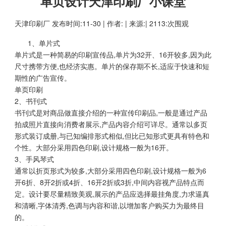
单页设计天津印刷厂小课堂
天津印刷厂
发布时间:11-30 | 作者: | 来源:| 2113:次围观
1、单片式
单片式是一种简易的印刷宣传品,单片为32开、16开较多,因为此
尺寸携带方便,也经济实惠。单片的保存期不长,适应于快速和短
期性的广告宣传。
单页印刷
2、书刊式
书刊式是对商品做直接介绍的一种宣传印刷品,一般是通过产品
拍成照片直接向消费者展示,产品内容介绍可详尽。通常以多页
形式装订成册,与已知编排形式相似,但比已知形式更具有特色和
个性。大部分采用四色印刷,设计规格一般为16开。
3、手风琴式
通常以折页形式为较多,大部分采用四色印刷,设计规格一般为6
开6折、8开2折或4折、16开2折或3折,中间内容视产品特点而
定。设计要尽量精致美观,展示的产品应选择最挂角度,力求逼真
和清晰,字体清秀,色调与内容和谐,以增加客户购买力为最终目
的。