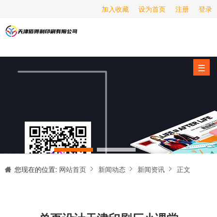
加入收藏
设为首页
注册
登录
画册印刷
海报印刷
服务项目
☰
经营范围
设备展示
新闻动态
关于我们
天津印刷厂是集设计制作、印刷、后期加工为一体的的专业印刷综合服务商。我们一直严格把好印刷品的质量关,为您提供产品样本、精美画册、包装盒、书刊杂志,说明书、报价单、海报、企业年报、手提袋、封套单页、宣传单页、折页、信纸、信封、名片、入(出)库单、无碳复写、表格单据、纸杯、喷绘、商场布展、拱门气球、桁架租赁、超薄灯箱等服务。
联系我们
您现在的位置:
网站首页
新闻动态
新闻资讯
正文